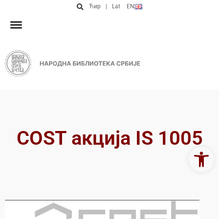
Ћир
|
Lat
EN
COST акција IS 1005
Open 