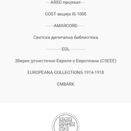
ARSC пројекат
COST акција IS 1005
AMARCORD
Светска дигитална библиотекa
EDL
Збирке југоисточне Европе у Европеани (CSEEE)
EUROPEANA COLLECTIONS 1914-1918
EMBARK