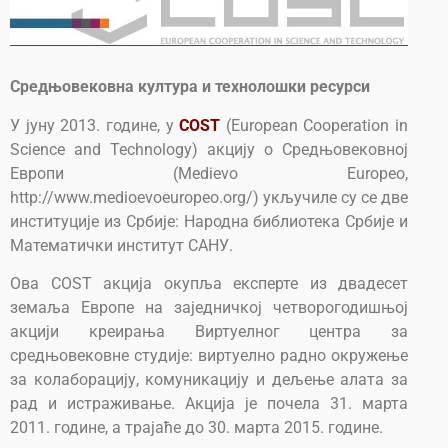
Средњовековна култура и технолошки ресурси
У јуну 2013. године, у
COST
(European Cooperation in
Science and Technology) акцију о Средњовековној
Европи (Medievo Europeo,
http://www.medioevoeuropeo.org/) укључиле су се две
институције из Србије: Народна библиотека Србије и
Математички институт САНУ.
Ова COST акција окупља експерте из двадесет
земаља Европе на заједничкој четворогодишњој
акцији креирања Виртуелног центра за
средњовековне студије: виртуелно радно окружење
за колаборацију, комуникацију и дељење алата за
рад и истраживање. Акција је почела 31. марта
2011. године, а трајаће до 30. марта 2015. године.