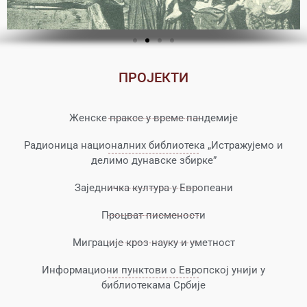
ПРОЈЕКТИ
Женске праксе у време пандемије
Радионица националних библиотека „Истражујемо и
делимо дунавске збирке”
Заједничка култура у Европеани
Процват писмености
Миграције кроз науку и уметност
Информациони пунктови о Европској унији у
библиотекама Србије