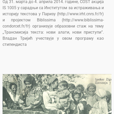
Од 31. марта до 4. априла 2014. године, COST акција
IS 1005 у сарадњи са Институтом за истраживања и
историју текстова у Паризу (http://www.irht.cnrs.fr/fr)
и пројектом Biblissima (http://www.biblissima-
condorcet.fr/fr) организује образовни стаж на тему
„Трансмисија текста: нови алати, нови приступи”.
Владан Тријић учествује у овом програму као
стипендиста