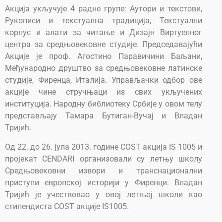
Акција укључује 4 радне групе: Аутори и текстови,
Рукописи и текстуална традиција, Текстуални
корпус и алати за читање и Дизајн Виртуелног
центра за средњовековне студије. Председавајући
Акције је проф. Агостино Паравичини Баљани,
Међународно друштво за средњовековне латинске
студије, Фиренца, Италија. Управљачки одбор ове
акције чине стручњаци из свих укључених
институција. Народну библиотеку Србије у овом телу
представљају Тамара Бутиган-Вучај и Владан
Тријић.
Од 22. до 26. јула 2013. године COST акција IS 1005 и
пројекат CENDARI организовали су летњу школу
Средњовековни извори и транснационални
приступи европској историји у Фиренци. Владан
Тријић је учествовао у овој летњој школи као
стипендиста COST акције IS1005.