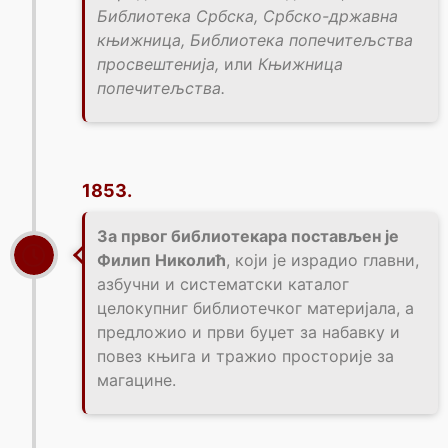
Библиотека Србска, Србско-државна
књижница, Библиотека попечитељства
просвештенија,
или
Књижница
попечитељства.
1853.
За првог библиотекара постављен је
Филип Николић
, који је израдио главни,
азбучни и систематски каталог
целокупниг библиотечког материјала, а
предложио и први буџет за набавку и
повез књига и тражио просторије за
магацине.