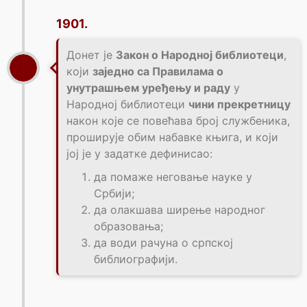
1901.
Донет је
Закон о Народној библиотеци
,
који
заједно са Правилама о
унутрашњем уређењу и раду
у
Народној библиотеци
чини прекретницу
након које се повећава број службеника,
проширује обим набавке књига, и који
јој је у задатке дефинисао:
да помаже неговање науке у
Србији;
да олакшава ширење народног
образовања;
да води рачуна о српској
библиографији.