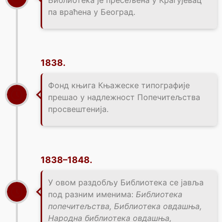
Библиотека је пресељена у Крагујевац
па враћена у Београд.
1838.
Фонд књига Књажеске типографије
прешао у надлежност Попечитељства
просвештенија.
1838–1848.
У овом раздобљу Библиотека се јавља
под разним именима:
Библиотека
попечитељства, Библиотека овдашња,
Народна библиотека овдашња,