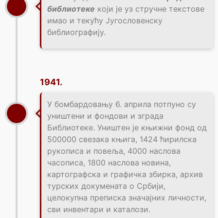
библиотеке
који је уз стручне текстове
имао и текућу Југословенску
библиографију.
1941.
У бомбардовању 6. априла потпуно су
уништени и фондови и зграда
Библиотеке. Уништен је књижни фонд од
500000 свезака књига, 1424 ћирилска
рукописа и повеља, 4000 наслова
часописа, 1800 наслова новина,
картографска и графичка збирка, архив
турских докумената о Србији,
целокупна преписка значајних личности,
сви инвентари и каталози.