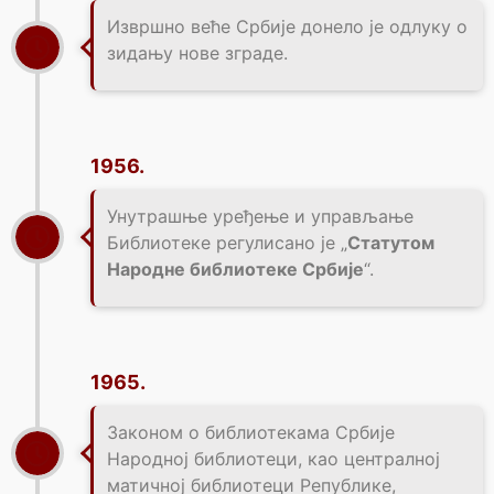
Извршно веће Србије донело је одлуку о
зидању нове зграде.
1956.
Унутрашње уређење и управљање
Библиотеке регулисано је „
Статутом
Народне библиотеке Србије
“.
1965.
Законом о библиотекама Србије
Народној библиотеци, као централној
матичној библиотеци Републике,