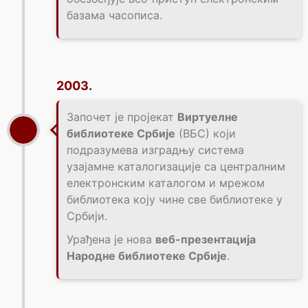
базама часописа.
2003.
Започет је пројекат
Виртуелне
библиотеке Србије
(ВБС) који
подразумева изградњу система
узајамне каталогизације са централним
електронским каталогом и мрежом
библиотека коју чине све библиотеке у
Србији.
Урађена је нова
веб-презентација
Народне библиотеке Србије
.