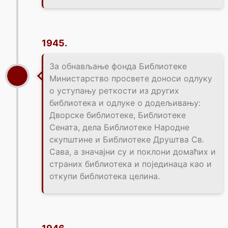
1945.
За обнављање фонда Библиотеке
Министарство просвете доноси одлуку
о уступању реткости из других
библиотека и одлуке о додељивању:
Дворске библиотеке, Библиотеке
Сената, дела Библиотеке Народне
скупштине и Библиотеке Друштва Св.
Сава, а значајни су и поклони домаћих и
страних библиотека и појединаца као и
откупи библиотека целина.