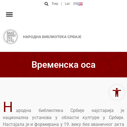
Ћир
|
Lat
EN
Временска оса
Open 
Н
ародна библиотека Србије најстарија је
национална установа у области културе у Србији.
Настајала је и формирана у 19. веку без званичног акта