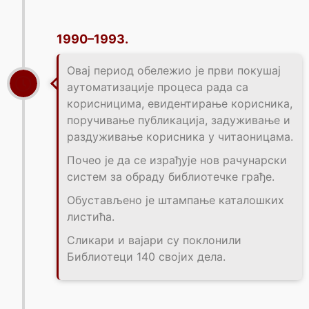
1990–1993.
Овај период обележио је први покушај
аутоматизације процеса рада са
корисницима, евидентирање корисника,
поручивање публикација, задуживање и
раздуживање корисника у читаоницама.
Почео је да се израђује нов рачунарски
систем за обраду библиотечке грађе.
Обустављено је штампање каталошких
листића.
Сликари и вајари су поклонили
Библиотеци 140 својих дела.