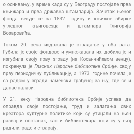
о оснивању, у време када су у Београду постојале прва
књижара и прва државна штампарија. Зачетак њеног
фонда везује се за 1832. годину и књижне збирке
угледног књиговезца и штампара Глигорија
Возаровића.
Током 20. века издржала је страдање у оба рата.
Губила је своје фондове и умножавала их, добила је и
изгубила своју прву зграду (на Косанчићевом венцу),
покренула је
Гласник Народне библиотеке Србије
, своју
прву периодичну публикацију, а 1973. године почела је
са радом у згради наменски грађеној за њу, где се и
данас налази.
У 21. веку Народна библиотека Србије успева да
оправда своје постојање, труд и залагања свих
креатора културне политике који су утицали на њен
развој и опстанак, као и библиотекара који су у њој
радили, раде и стварају.