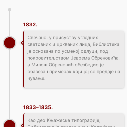
1832.
Свечано, у присуству угледних
световних и црквених лица, Библиотека
је основана по усменој одлуци, под
покровитељством Јеврема Обреновића,
а Милош Обреновић обезбедио је
обавезан примерак који јој се предаје на
чување.
1833–1835.
Као део Књажеске типографије,