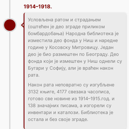
1914–1918.
Условљена ратом и страдањем
(оштећен је део зграде приликом
бомбардобања) Народна библиотека је
изместила део фонда у Ниш и наредне
године у Косовску Митровицу. Један
део је био размештен по Београду. Део
фонда који је измештен у Ниш однели су
Бугари у Софију, али је враћен након
рата.
Након рата неповратно су изгубљене
3132 књиге, 4177 свезака часописа,
готово све новине из 1914–1915.год. и
138 значајних писама, а изгорели су
инвентари и каталози. Библиотека је
остала и без своје зграде.