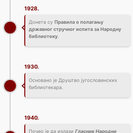
1928.
Донета су
Правила о полагању
државног стручног испита за Народну
библиотеку
.
1930.
Основано је Друштво југословенских
библиотекара.
1940.
Почео је да излази
Гласник Народне