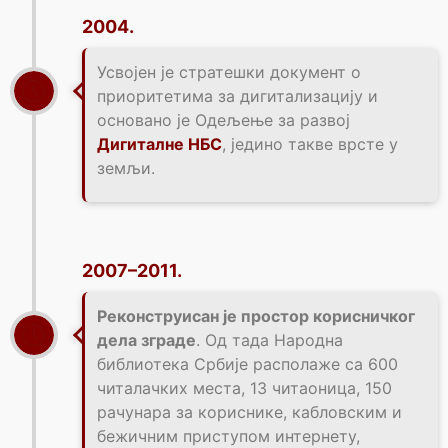
2004.
Усвојен је стратешки документ о
приоритетима за дигитализацију и
основано је Одељење за развој
Дигиталне НБС
, једино такве врсте у
земљи.
2007–2011.
Реконструисан је простор корисничког
дела зграде
. Од тада Народна
библиотека Србије располаже са 600
читалачких места, 13 читаоница, 150
рачунара за кориснике, кабловским и
бежичним приступом интернету,