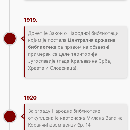
1919.
Донет је Закон о Народној библиотеци
којим је постала
Централна државна
библиотека
са правом на обавезнi
примерак са целе територије
Југославије (тада Краљевине Срба,
Хрвата и Словенаца).
1920.
За зграду Народне библиотеке
откупљена је картонажа Милана Вапе на
Косанчићевом венцу бр. 14.