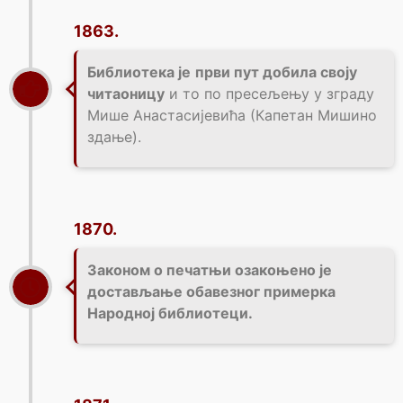
1863.
Библиотека je
први пут добила своју
читаоницу
и то по пресељењу у зграду
Мише Анастасијевића (Капетан Мишино
здање).
1870.
Законом о печатњи озакоњено је
достављање обавезног примерка
Народној библиотеци.