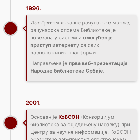
1996.
Извођењем локалне рачунарске мреже,
рачунарска опрема Библиотеке је
повезана у систем и
омогућен је
приступ интернету
са свих
расположивих платформи.
Направљена је
прва веб-презентација
Народне библиотеке Србије
.
2001.
Основан је
КоБСОН
(Конзорцијум
библиотека за обједињену набавку) при
Центру за научне информације. КоБСОН
обезбеђује веб-приступ електронским