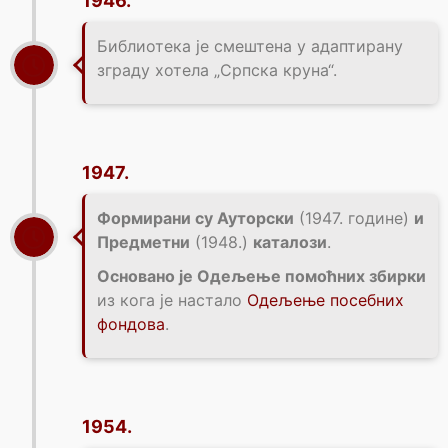
1946.
Библиотека је смештена у адаптирану
зграду хотела „Српска круна“.
1947.
Формирани су Ауторски
(1947. године)
и
Предметни
(1948.)
каталози
.
Основано је Одељење помоћних збирки
из кога је настало
Одељење посебних
фондова
.
1954.