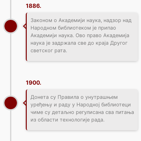
1886.
Законом о Академији наука, надзор над
Народном библиотеком је припао
Академији наука. Ово право Академија
наука је задржала све до краја Другог
светског рата.
1900.
Донета су Правила о унутрашњем
уређењу и раду у Народној библиотеци
чиме су детаљно регулисана сва питања
из области технологије рада.