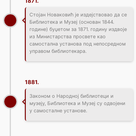
1871.
Стојан Новаковић је издејствовао да се
Библиотека и Музеј (основан 1844.
године) буџетом за 1871. годину издвоје
из Министарства просвете као
самостална установа под непосредном
управом библиотекара.
1881.
Законом о Народној библиотеци и
музеју, Библиотека и Музеј су одвојени
у самосталне установе.