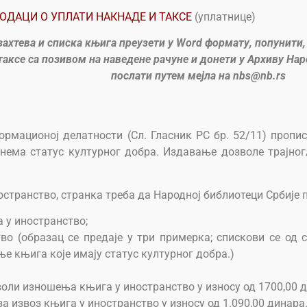
ОДАЦИ О УПЛАТИ НАКНАДЕ И ТАКСЕ
(уплатнице)
захтева и списка књига преузети у Word формату, попунити
таксе са позивом на наведене рачуне и донети у Архиву На
послати путем мејла на nbs@nb.rs
ормационој делатности (Сл. Гласник РС бр. 52/11) пропи
а нема статус културног добра. Издавање дозволе трајно
транство, странка треба да Народној библиотеци Србије п
 у иностранство;
тво (образац се предаје у три примерка; спискови се од
ње књига које имају статус културног добра.)
оли изношења књига у иностранство у износу од 1700,00 д
а извоз књига у иностранство у износу од 1.090,00 динара