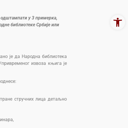
Open 
, одштампати у 3 примерка,
родне библиотеке Србије или
сано је да Народна библиотека
г/привременог извоза књига је
однесе:
 стране стручних лица детаљно
инара,
.