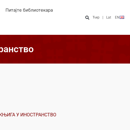
Питајте библиотекара
Ћир
|
Lat
EN
ранство
КЊИГА У ИНОСТРАНСТВО