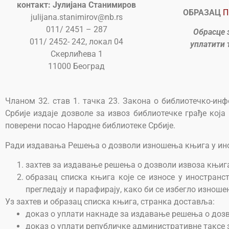
контакт: Јулијана Станимиров
ОБРАЗАЦ
П
julijana.stanimirov@nb.rs
011/ 2451 – 287
Обрасце 
011/ 2452- 242, локал 04
уплатити 
Скерлићева 1
11000 Београд
Чланом 32. став 1. тачка 23. Закона о библиотечко-инф
Србије издаје дозволе за извоз библиотечке грађе кој
поверени посао Народне библиотеке Србије.
Ради издавања Решења о дозволи изношења књига у инос
захтев за издавање решења о дозволи извоза књига
образац списка књига које се износе у иностранс
прегледају и парафирају, како би се избегло изноше
Уз захтев и образац списка књига, странка доставља:
доказ о уплати накнаде за издавање решења о дозв
доказ о уплати републичке административне таксе з