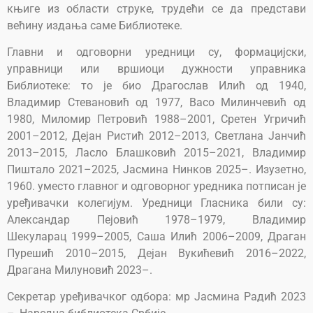
књиге из области струке, трудећи се да представи
већину издања саме Библиотеке.
Главни и одговорни уредници су, формацијски,
управници или вршиоци дужности управника
Библиотеке: то је био Драгослав Илић од 1940,
Владимир Стевановић од 1977, Васо Милинчевић од
1980, Миломир Петровић 1988–2001, Сретен Угричић
2001–2012, Дејан Ристић 2012–2013, Светлана Јанчић
2013–2015, Ласло Блашковић 2015–2021, Владимир
Пиштало 2021–2025, Јасмина Нинков 2025–. Изузетно,
1960. уместо главног и одговорног уредника потписан је
уређивачки колегијум. Уредници Гласника били су:
Александар Пејовић 1978–1979, Владимир
Шекуларац 1999–2005, Саша Илић 2006–2009, Драган
Пурешић 2010–2015, Дејан Вукићевић 2016–2022,
Драгана Милуновић 2023–.
Секретар уређивачког одбора: мр Јасмина Радић 2023