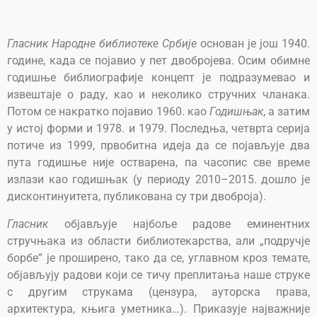
Гласник Народне библиотеке Србије
основан је још 1940.
године, када се појавио у пет двобројева. Осим обимне
годишње библиографије концепт је подразумевао и
извештаје о раду, као и неколико стручних чланака.
Потом се накратко појавио 1960. као
Годишњак
, а затим
у истој форми и 1978. и 1979. Последња, четврта серија
потиче из 1999, првобитна идеја да се појављује два
пута годишње није остварена, па часопис све време
излази као годишњак (у периоду 2010–2015. дошло је
дисконтинуитета, публикована су три двоброја).
Гласник
објављује најбоље радове еминентних
стручњака из области библиотекарства, али „подручје
борбе” је проширено, тако да се, углавном кроз темате,
објављују радови који се тичу преплитања наше струке
с другим струкама (цензура, ауторска права,
архитектура, књига уметника…). Приказује најважније