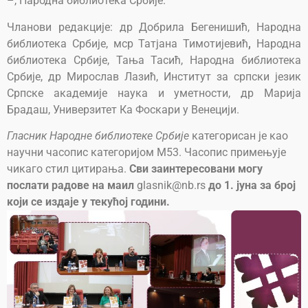
–, Народна библиотека Србије.
Чланови редакције: др Добрила Бегенишић, Народна
библиотека Србије, мср Татјана Тимотијевић
,
Народна
библиотека Србије, Тања Тасић, Народна библиотека
Србије, др Мирослав Лазић, Институт за српски језик
Српске академије наука и уметности, др Марија
Брадаш, Универзитет Ка Фоскари у Венецији.
Гласник Народне библиотеке Србије
категорисан је као
научни часопис категоријом М53. Часопис примењује
чикаго стил цитирања.
Сви заинтересовани могу
послати радове на маил
glasnik@nb.rs
до 1. јуна за број
који се издаје у текућој години.