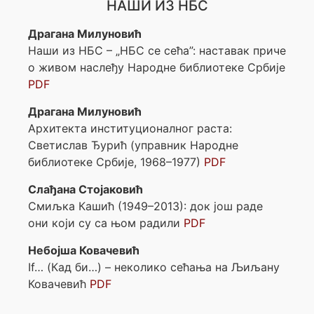
НАШИ ИЗ НБС
Драгана Милуновић
Наши из НБС – „НБС се сећа”: наставак приче
о живом наслеђу Народне библиотеке Србије
PDF
Драгана Милуновић
Архитекта институционалног раста:
Светислав Ђурић (управник Народне
библиотеке Србије, 1968–1977)
PDF
Слађана Стојаковић
Смиљка Кашић (1949–2013): док још раде
они који су са њом радили
PDF
Небојша Ковачевић
If… (Кад би…) – неколико сећања на Љиљану
Ковачевић
PDF