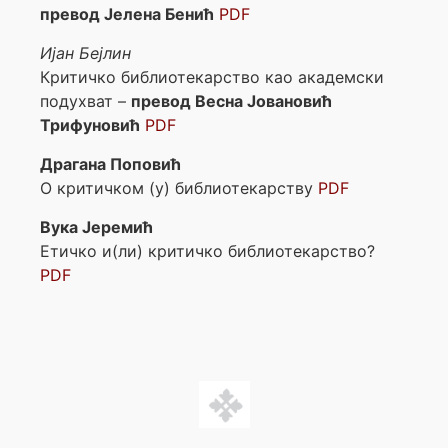
превод Јелена Бенић
PDF
Иjан Бејлин
Критичко библиотекарство као академски
подухват –
превод Весна Јовановић
Трифуновић
PDF
Драгана Поповић
О критичком (у) библиотекарству
PDF
Вука Јеремић
Етичко и(ли) критичко библиотекарство?
PDF