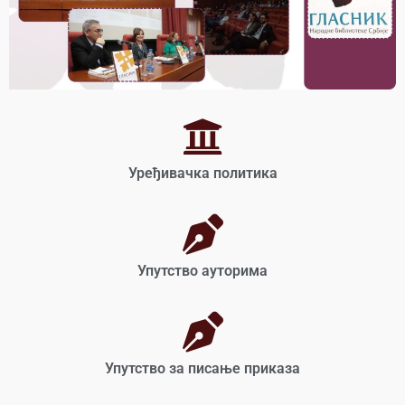
Уређивачка политика
Упутство ауторима
Упутство за писање приказа