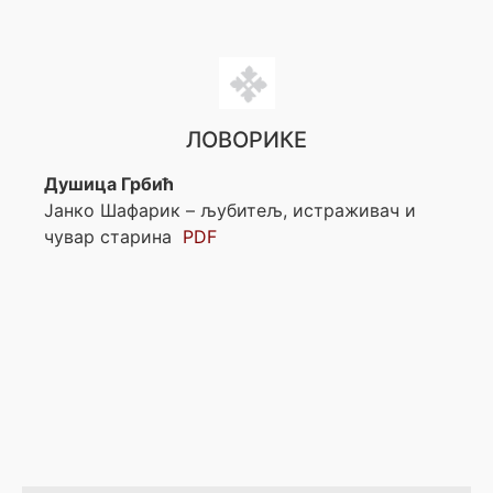
ЛОВОРИКЕ
Душица Грбић
Јанко Шафарик – љубитељ, истраживач и
чувар старина
PDF