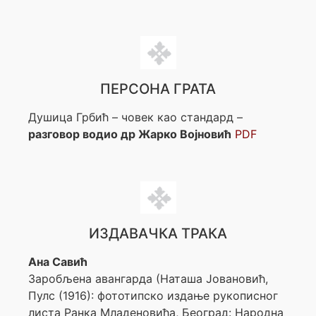
ПЕРСОНА ГРАТА
Душица Грбић – човек као стандард –
разговор водио др Жарко Војновић
PDF
ИЗДАВАЧКА ТРАКА
Ана Савић
Заробљена авангарда (Наташа Јовановић,
Пулс (1916): фототипско издање рукописног
листа Ранка Младеновића, Београд: Народна