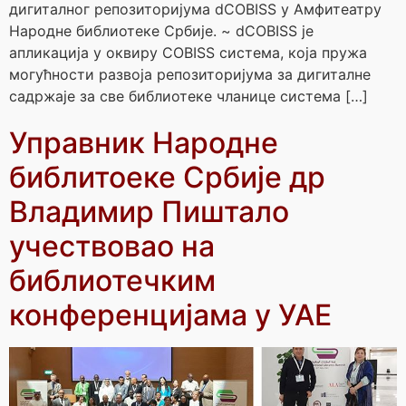
дигиталног репозиторијума dCOBISS у Амфитеатру
Народне библиотеке Србије. ~ dCOBISS je
апликација у оквиру COBISS система, која пружа
могућности развоја репозиторијума за дигиталне
садржаје за све библиотеке чланице система […]
Управник Народне
библитоеке Србије др
Владимир Пиштало
учествовао на
библиотечким
конференцијама у УАЕ