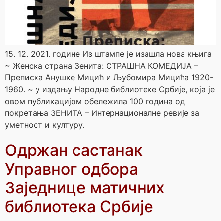
15. 12. 2021. године Из штампе је изашла нова књига
~ Женска страна Зенита: СТРАШНА КОМЕДИЈА –
Преписка Анушке Мицић и Љубомира Мицића 1920-
1960. ~ у издању Народне библиотеке Србије, која је
овом публикацијом обележила 100 година од
покретања ЗЕНИТА – Интернационалне ревије за
уметност и културу.
Одржан састанак
Управног одбора
Заједнице матичних
библиотека Србије