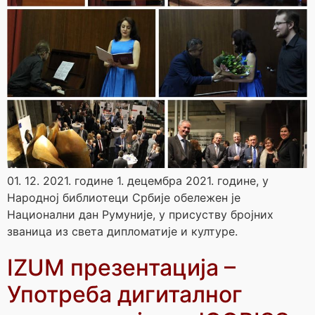
01. 12. 2021. године 1. децембра 2021. године, у
Народној библиотеци Србије обележен је
Национални дан Румуније, у присуству бројних
званица из света дипломатије и културе.
IZUM презентација –
Употреба дигиталног