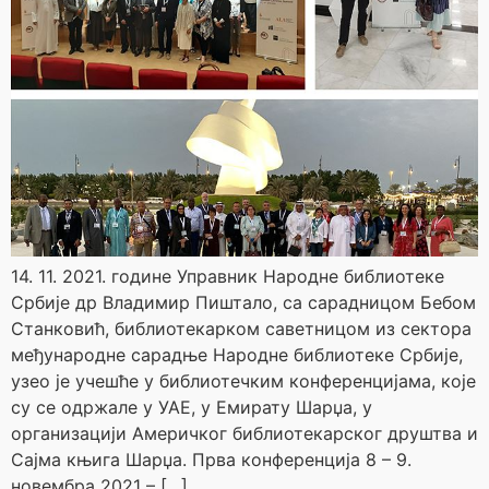
14. 11. 2021. године Управник Народне библиотеке
Србије др Владимир Пиштало, са сарадницом Бебом
Станковић, библиотекарком саветницом из сектора
међународне сарадње Народне библиотеке Србије,
узео је учешће у библиотечким конференцијама, које
су се одржале у УАЕ, у Емирату Шарџа, у
организацији Америчког библиотекарског друштва и
Сајма књига Шарџа. Прва конференција 8 – 9.
новембра 2021 – […]