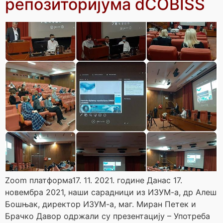
репозиторијума dCOBISS
Zoom платформа17. 11. 2021. године Данас 17.
новембра 2021, наши сарадници из ИЗУМ-а, др Алеш
Бошњак, директор ИЗУМ-а, маг. Миран Петек и
Брачко Давор одржали су презентацију – Употреба