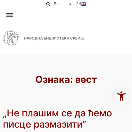
Ћир
|
Lat
EN
Ознака:
вест
Open 
„Не плашим се да ћемо
писце размазити”