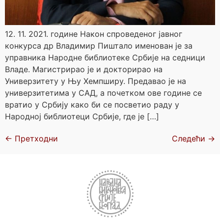
12. 11. 2021. године Након спроведеног јавног
конкурса др Владимир Пиштало именован је за
управника Народне библиотеке Србије на седници
Владе. Магистрирао је и докторирао на
Универзитету у Њу Хемпширу. Предавао је на
универзитетима у САД, а почетком ове године се
вратио у Србију како би се посветио раду у
Народној библиотеци Србије, где је […]
←
Претходни
Следећи
→