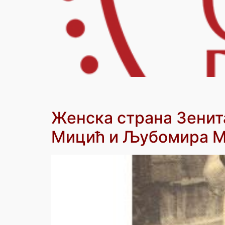
Женска страна Зени
Мицић и Љубомира М