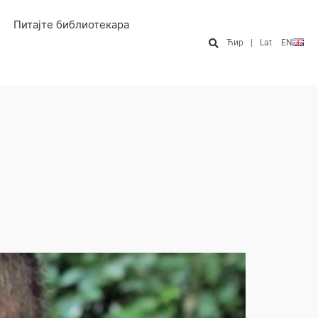
Питајте библиотекара
Ћир
|
Lat
EN