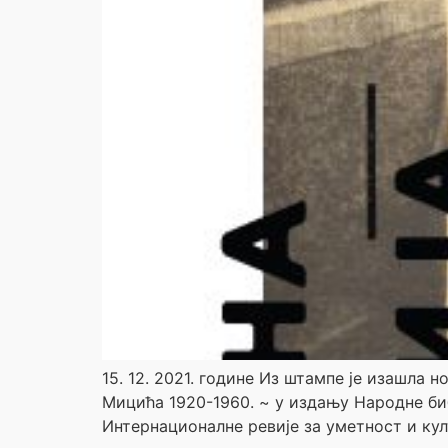
15. 12. 2021. године Из штампе је изаш
Мицића 1920-1960. ~ у издању Народне би
Интернационалне ревије за уметност и кул