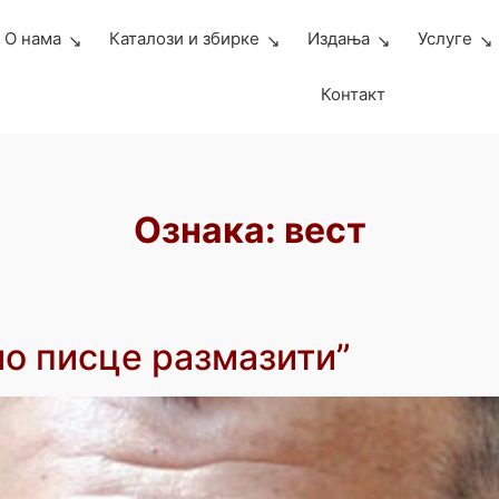
О нама
Каталози и збирке
Издања
Услуге
Контакт
Ознака:
вест
мо писце размазити”