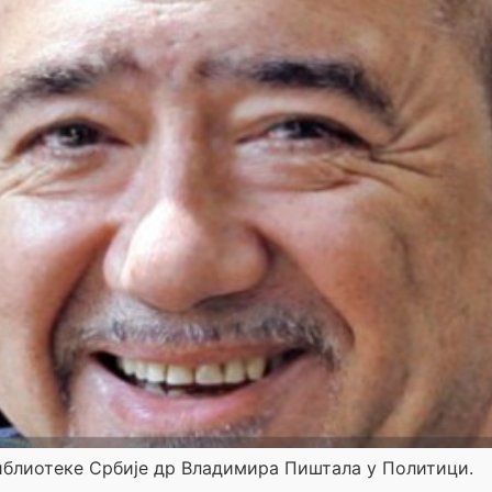
иблиотеке Србије др Владимира Пиштала у Политици.