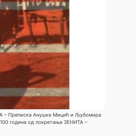
ИЈА – Преписка Анушке Мицић и Љубомира
 100 година од покретања ЗЕНИТА –