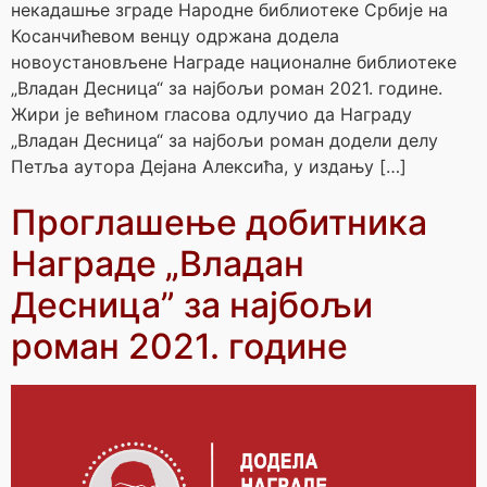
некадашње зграде Народне библиотеке Србије на
Косанчићевом венцу одржана додела
новоустановљене Награде националне библиотеке
„Владан Десница“ за најбољи роман 2021. године.
Жири је већином гласова одлучио да Награду
„Владан Десница“ за најбољи роман додели делу
Петља аутора Дејана Алексића, у издању […]
Проглашење добитника
Награде „Владан
Десница” за најбољи
роман 2021. године