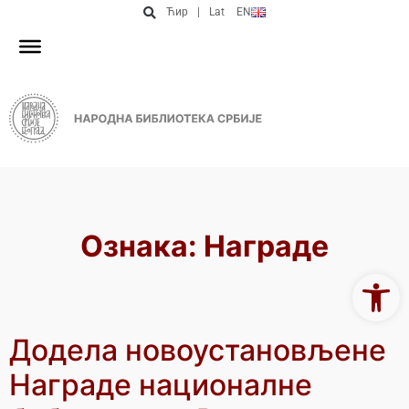
Ћир
|
Lat
EN
Ознака:
Награде
Open 
Додела новоустановљене
Награде националне