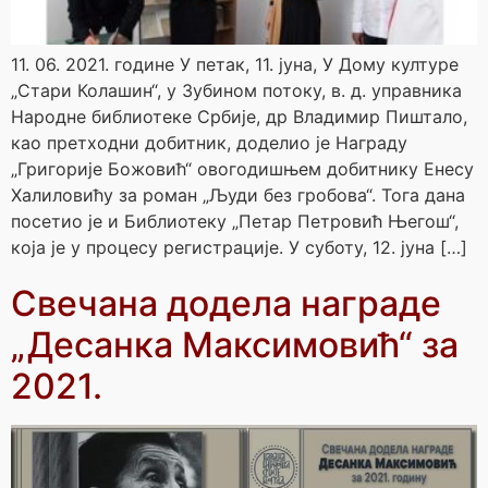
11. 06. 2021. године У петак, 11. јуна, У Дому културе
„Стари Колашин“, у Зубином потоку, в. д. управника
Народне библиотеке Србије, др Владимир Пиштало,
као претходни добитник, доделио је Награду
„Григорије Божовић“ овогодишњем добитнику Енесу
Халиловићу за роман „Људи без гробова“. Тога дана
посетио је и Библиотеку „Петар Петровић Његош“,
која је у процесу регистрације. У суботу, 12. јуна […]
Свечанa доделa награде
„Десанка Максимовић“ за
2021.