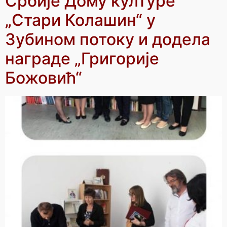
Србије Дому културе
„Стари Колашин“ у
Зубином потоку и додела
награде „Григорије
Божовић“