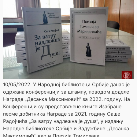
10/05/2022. У Народној библиотеци Србије данас је
одржана конференцији за штампу, поводом доделе
Награде „Десанка Максимовић“ за 2022. годину. На
Конференцији су представљене књиге:Изабране
песме добитника Награде за 2021. годину Саше
Радојчића „За ватру надлежна је душа“, у издању
Народне библиoтеке Србије и Задужбине „Десанка
Максимовић“, као и Поезија Томислава