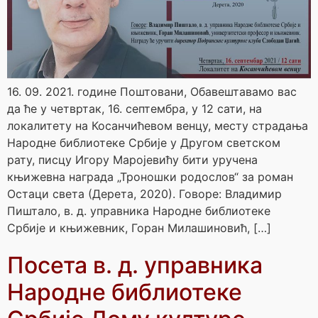
16. 09. 2021. године Поштовани, Обавештавамо вас
да ће у четвртак, 16. септембра, у 12 сати, на
локалитету на Косанчићевом венцу, месту страдања
Народне библиотеке Србије у Другом светском
рату, писцу Игору Маројевићу бити уручена
књижевна награда „Троношки родослов“ за роман
Остаци света (Дерета, 2020). Говоре: Владимир
Пиштало, в. д. управника Народне библиотеке
Србије и књижевник, Горан Милашиновић, […]
Посета в. д. управника
Народне библиотеке