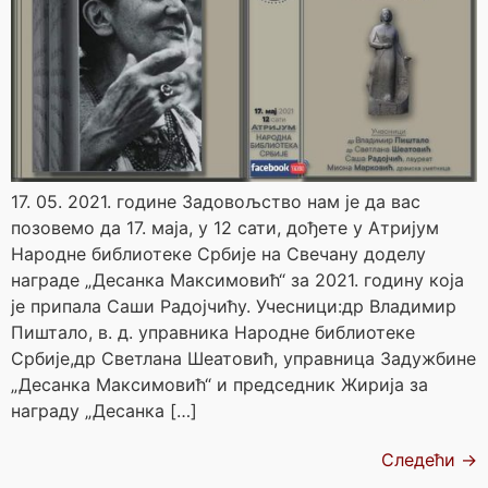
17. 05. 2021. године Задовољство нам је да вас
позовемо да 17. маја, у 12 сати, дођете у Атријум
Народне библиотеке Србије на Свечану доделу
награде „Десанка Максимовић“ за 2021. годину која
је припала Саши Радојчићу. Учесници:др Владимир
Пиштало, в. д. управника Народне библиотеке
Србије,др Светлана Шеатовић, управница Задужбине
„Десанка Максимовић“ и председник Жирија за
награду „Десанка […]
Следећи
→