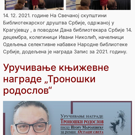
14. 12. 2021. године На Свечаној скупштини
Библиотекарског друштва Србије, одржаној у
Крагујевцу , а поводом Дана библиотекара Србије 14.
децембра, колегиници Ивани Николић, начелници
Одељења селективне набавке Народне библиотеке
Србије, додељена је награда Запис за 2021. годину.
Уручивање књижевне
награде „Троношки
родослов“