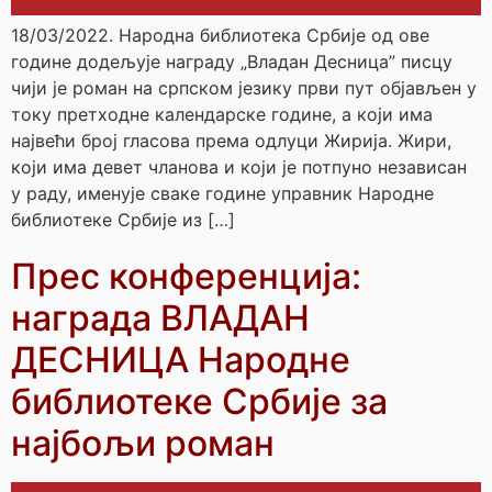
18/03/2022. Народна библиотека Србије од ове
године додељује награду „Владан Десница” писцу
чији је роман на српском језику први пут објављен у
току претходне календарске године, а који има
највећи број гласова према одлуци Жирија. Жири,
који има девет чланова и који је потпуно независан
у раду, именује сваке године управник Народне
библиотеке Србије из […]
Прес конференција:
награда ВЛАДАН
ДЕСНИЦА Народне
библиотеке Србије за
најбољи роман