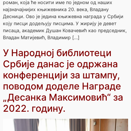
роман, која ће носити име по једном од наших
најзначајнијих књижевника 20. века, Владану
Десници. Ово је једина књижевна награда у Србији
коју писци додељују писцима. У жирију је девет
писаца, академик Душан Ковачевић као председник,
Владан Матијевић, Владимир […]
У Народној библиотеци
Србије данас је одржана
конференцији за штампу,
поводом доделе Награде
„Десанка Максимовић“ за
2022. годину.