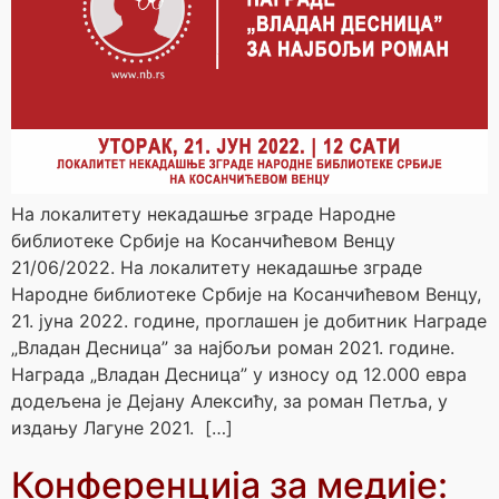
На локалитету некадашње зграде Народне
библиотеке Србије на Косанчићевом Венцу
21/06/2022. На локалитету некадашње зграде
Народне библиотеке Србије на Косанчићевом Венцу,
21. јуна 2022. године, проглашен је добитник Награде
„Владан Десница” за најбољи роман 2021. године.
Награда „Владан Десница” у износу од 12.000 евра
додељена је Дејану Алексићу, за роман Петља, у
издању Лагуне 2021. […]
Конференција за медије: