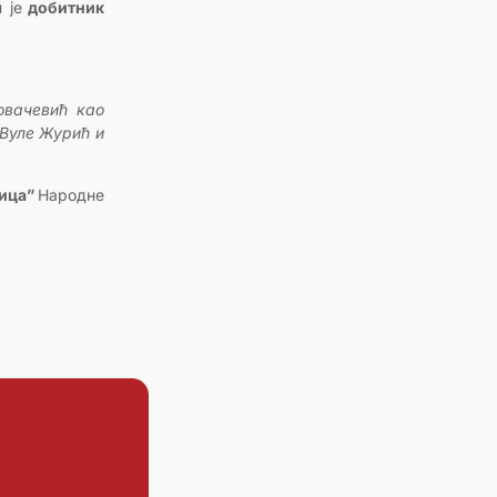
 је
добитник
овачевић као
Вуле Журић и
ница”
Народне