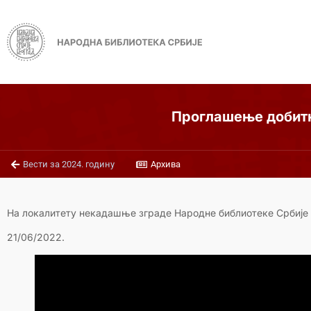
Проглашење добитн
Вести за 2024. годину
Архива
На локалитету некадашње зграде Народне библиотеке Србије
21/06/2022.