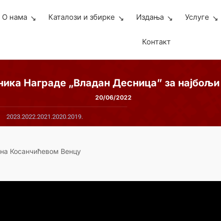
О нама
Каталози и збирке
Издања
Услуге
Контакт
ика Награде „Владан Десница” за најбољи 
20/06/2022
2023.
2022.
2021.
2020.
2019.
 на Косанчићевом Венцу