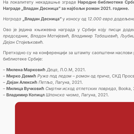
На локалитету некадашње зграде
Народне библиотеке Срби
Награде „Владан Десница” за најбољи роман 2021. године.
Награда
„Владан Десница”
у
износу од 12.000 евра додељен
Ово је једина књижевна награда у Србији коју писци доде
председник, Владан Матијевић, Владимир Табашевић, Љубиц
Дејан Стојиљковић.
Претходно су на конференцији за штампу саопштени наслови 
библиотеке Србије:
–
Милена Марковић
Деца
, Л.О.М, 2021.
–
Мирко Демић
Ружа под ледом – роман од прича
, СКД Просв
–
Дејан Алексић
Петља
, Лагуна, 2021.
–
Милица Вучковић
Смртни исход атлетских повреда
, Booka,
–
Владимир Копицл
Шпанска чизма
, Лагуна, 2021.