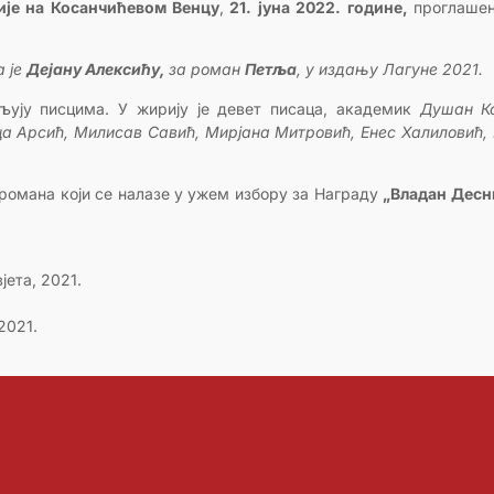
је на Косанчићевом Венцу
,
21. јуна 2022. године,
проглашен
а је
Дејану Алексићу,
за роман
Петља
, у издању Лагуне 2021.
љују писцима. У жирију је девет писаца, академик
Душан К
а Арсић, Милисав Савић, Мирјана Митровић, Енес Халиловић, 
романа који се налазе у ужем избору за Награду
„Владан Дес
јета, 2021.
 2021.