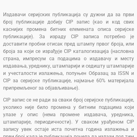
Издавачи серијских публикација су дужни да за први
број публикације добију CIP запис (као и код свих
каснијих промена битних елемената описа серијске
публикације). За израду CIP записа потребно је
доставити пробни отисак пред штампу првог броја, или
броја за који се израђује CIP каталогизација (насловна
страна, импресум са подацима о издавачу и месту
издавања, уреднику, штампарији и седишту штампарије
и учесталости излажења, попуњен Образац за ISSN и
CIP за серијске публикације, најмање 60% материјала
припремљеног за објављивање).
CIP запис се не ради за сваки број серијске публикације,
уколико није било промена у битним подацима који
улазе у опис (нема промене издавача, уредника,
штампарије, периодичности). У сваком урађеном CIP
запису увек остаје иста почетна година излажења и
први број када је публикација почела да излази под тим