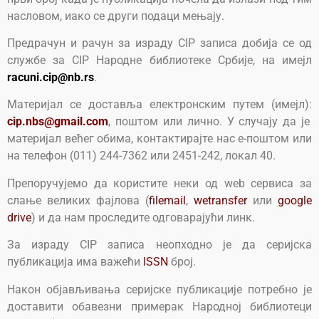
насловом, иако се други подаци мењају.
Предрачун и рачун за израду CIP записа добија се од
службе за CIP Народне библиотеке Србије, на имејл
racuni.cip@nb.rs
.
Материјал се доставља електронским путем (имејл):
cip.nbs@gmail.com
, поштом или лично. У случају да је
материјал већег обима, контактирајте нас е-поштом или
на телефон (011) 244-7362 или 2451-242, локал 40.
Препоручујемо да користите неки од web сервиса за
слање великих фајлова (
filemail
,
wetransfer
или
google
drive
) и да нам проследите одговарајући линк.
За израду CIP записа неопходно је да серијска
публикација има важећи
ISSN
број.
Након објављивања серијске публикације потребно је
доставити обавезни примерак Народној библиотеци