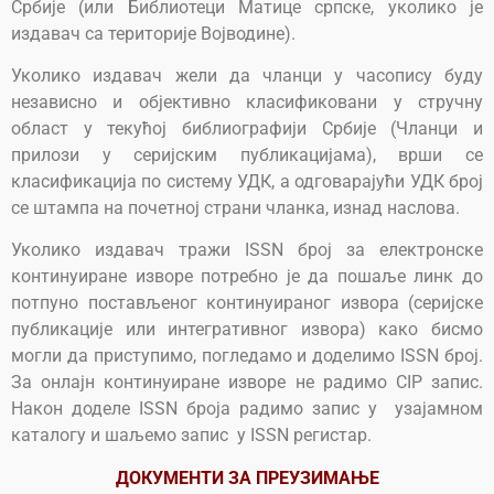
Србије (или Библиотеци Матице српске, уколико је
издавач са територије Војводине).
Уколико издавач жели да чланци у часопису буду
независно и објективно класификовани у стручну
област у текућој библиографији Србије (Чланци и
прилози у серијским публикацијама), врши се
класификација по систему УДК, а одговарајући УДК број
се штампа на почетној страни чланка, изнад наслова.
Уколико издавач тражи ISSN број за електронске
континуиране изворе потребно је да пошаље линк до
потпуно постављеног континуираног извора (серијске
публикације или интегративног извора) како бисмо
могли да приступимо, погледамо и доделимо ISSN број.
За онлајн континуиране изворе не радимо CIP запис.
Након доделе ISSN броја радимо запис у узајамном
каталогу и шаљемо запис у ISSN регистар.
ДОКУМЕНТИ ЗА ПРЕУЗИМАЊЕ