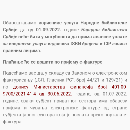
Обавештавамо
кориснике услуга Народне библиотеке
Србије
да од
01.09.2022.
године
Народна библиотека
Србије
неће бити у могућности да прима авансне уплате
за извршење услуга издавања
ISBN
бројева и
CIP
записа
правним лицима
.
Плаћање ће се вршити по пријему е-фактуре
.
Подсећамо вас да, у складу са Законом о електронском
фактурисању („СЛ. Гласник РС“, број 44/21 и 129/21) и
по
допису Министарства финансија број 401-00-
9700/2021-41-4 од 30.06.2022.
године, од 01.07.2022.
године, сваки субјект приватног сектора има обавезу
пријема и чувања електронске фактуре од стране
субјекта јавног сектора која је послата преко портала е-
фактура.