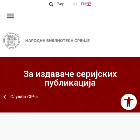
Ћир
|
Lat
EN
За издаваче серијских
публикација
Open 
Служба CIP-a