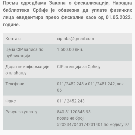
Према одредбама Закона о фискализацији, Народна
библиотека Србије је обавезна да уплате физичких
лица евидентира преко фискалне касе од 01.05.2022.
године.
Контакт
cip.nbs@gmail.com
Цена CIP записа по
1.500.00 дин.
публикацији
Додатне информације
CIP агенција за Србију
о плаћању
Телефони
011/2452 243 и 011/2451 242, лок.
06
Факс
011/ 2452 243
Рачун за уплату
840-31120845-93
позив на број
5202347040174231401 по моделу 97