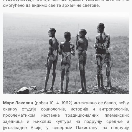
омогућено да видимо све те архаичне светове.
Маре Лакович
(рођен 10. 4. 1962) интензивно се бавио, већ у
оквиру студија социологије, историје и антропологије,
проблематиком нестанка традиционалних племенских
заједница и њихових култура на подручју средње и
југозападне Азије, у северном Пакистану, на подручју