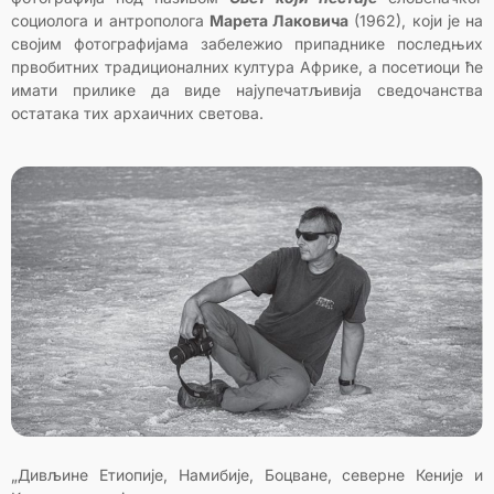
социолога и антрополога
Марeта Лаковича
(1962), који је на
својим фотографијама забележио припаднике последњих
првобитних традиционалних култура Африке, а посетиоци ће
имати прилике да виде најупечатљивија сведочанства
остатака тих архаичних светова.
„Дивљине Етиопије, Намибије, Боцване, северне Кеније и