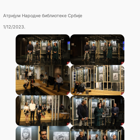
Атријум Народне библиотеке Србије
1/12/2023.