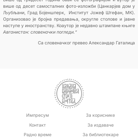
више од десет самосталних фото-изложби (Цанкарјев дом у
Љубљани, Град Бојеншперк, Институт Јожеф Штефан, МК).
Организовао је бројна предавања, округле столове и јавне
наступе у иностранству. Коаутор је недавно штампане књиге
Авганистан: словеначки погледи.“
Са словеначког превео Александар Гаталица
Импресум
За кориснике
Контакт
За издаваче
Радно време
За библиотекаре