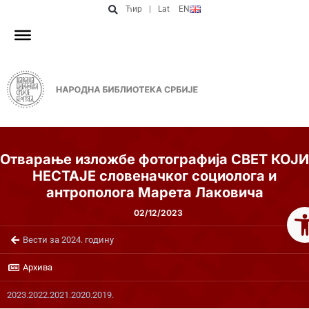
Ћир
|
Lat
EN
Отварање изложбе фотографија СВЕТ КОЈИ
НЕСТАЈЕ словеначког социолога и
антрополога Марeта Лаковича
Op
02/12/2023
Вести за 2024. годину
Архива
2023.
2022.
2021.
2020.
2019.