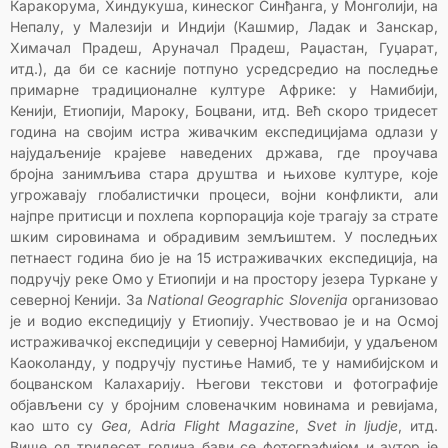
Каракорума, Хиндукуша, кинеског Синђанга, у Монголији, на
Непалу, у Малезији и Индији (Кашмир, Ладак и Занскар,
Химачал Прадеш, Аруначал Прадеш, Раџастан, Гуџарат,
итд.), да би се касније потпуно усредсредио на последње
примарне традиционалне културе Африке: у Намибији,
Кенији, Етиопији, Мароку, Боцвани, итд. Већ скоро тридесет
година на својим истра живачким експедицијама одлази у
најудаљеније крајеве наведених држава, где проучава
бројна занимљива стара друштва и њихове културе, које
угрожавају глобалистички процеси, војни конфликти, али
најпре притисци и похлепа корпорација које трагају за страте
шким сировинама и обрадивим земљиштем. У последњих
петнаест година био је на 15 истраживачких експедиција, на
подручју реке Омо у Етиопији и на простору језера Туркане у
северној Кенији. За
National Geographic Sloveniјa
организовао
је и водио експедицију у Етиопију. Учествовао је и на Осмој
истраживачкој експедицији у северној Намибији, у удаљеном
Каоколанду, у подручју пустиње Намиб, те у намибијском и
боцванском Калахарију. Његови текстови и фотографије
објављени су у бројним словеначким новинама и ревијама,
као што су
Gea,
Ad
ria Flight Magazine
,
Svet in ljudje
, итд.
Више од тридесет година бави се фотографијом и аутор је