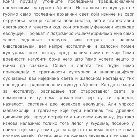
Конга пружају уточиште последњим традиционалним
племенским културама Африке. Нестанком тих култура не
губимo само последњи архаични свет који изниче из свог
окружења, које је колевка човечанства, већ и староставни
светоназор и генетски код, који откривају феномен човекове
еволуције. Пројекат
У потрази за нашим коренима
није само
запис садашњег тренутка, или потрага за нашим
бивствовањем, већ најпре носталгични и жалосни помен
културама које нестају пред нашим очима и чије ћемо
вредности изгубити брже него што ћемо успети нешто о
њима да сазнамо. Слике и лепота тих људи немо
приповедају о трагичности културног и цивилизацијског
суочавања два неједнака света и жалосном нестајању тих
последњих традиционалних култура Африке. Као да не мари
за носталгију, распадање тог староставног света је
неминовно и ту нема романтике, јер су ти процеси,
нажалост, саставни део човекове еволуције. Али упркос
меланхолији и трагизму које буди нестанак тих древних
цивилизација, вреди истрајати у њиховом очувању, јер тако
изнова налазимо толико тога лепог у људима, посебно у
онима који могу само да сањају о стварима које се нама
подразумевају. Остаје нам да будемо захвални што нам је