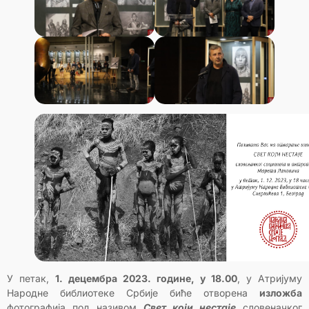
У петак,
1. децембра 2023. године, у 18.00
, у Атријуму
Народне библиотеке Србије биће отворена
изложба
фотографија под називом
Свет који нестаје
словеначког