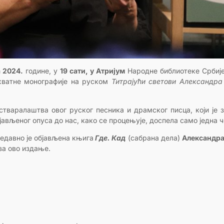
 2024.
године, у
19 сати, у Атријум
Народне библиотеке Србиј
хватне монографије на руском
Титрајући светови Александра
варалаштва овог руског песника и драмског писца, који је 
бјављеног опуса до нас, како се процењује, доспела само једна 
едавно је објављена књига
Где. Кад
(сабрана дела)
Александра
 за ово издање.