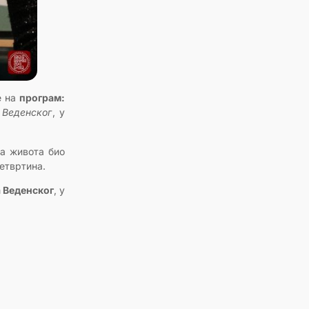
е на
програм:
 Веденског
, у
за живота био
четвртина.
 Веденског
, у