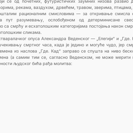
оји се од почетних, футуристичких заумних низова развио 
морима, рекама, ваздухом, дрвећем, травом, зверима, птицама,
кошталим рационалним смисловима — за откривање смисла 
ра пут разумевању, ослобођеном од детерминисане свес
но са смрћу и есхатолошким категоријама постојања након смрт
хатолошким сликама.
стваралачког опуса Александра Веденског — „Елегији“ и „Где. 
екивању смртног часа, када је једино и могуће чудо, јер с
мена из наслова „Где. Кад“ заправо се спушта на ниво беск
емена (а самим тим се, сагласно Веденском, не може мерити
ености људског бића рађа молитва: