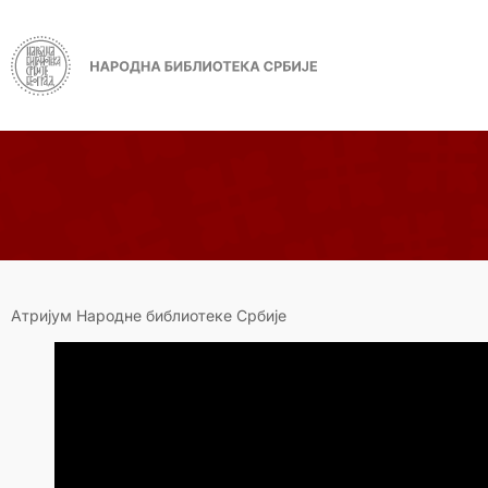
Атријум Народне библиотеке Србије