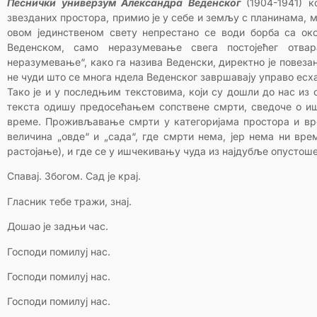
Песнички универзум Александра Веденског
(1904-1941) к
звезданих простора, примио је у себе и земљу с планинама, 
овом јединственом свету непрестано се води борба са о
Веденском, само неразумевање свега постојећег отва
неразумевање“, како га назива Веденски, директно је повеза
не чуди што се многа ндела Веденског завршавају управо ес
Тако је и у последњим текстовима, који су дошли до нас из 
текста одишу предосећањем сопствене смрти, сведоче о ишч
време. Проживљавање смрти у категоријама простора и вре
величина „овде“ и „сада“, где смрти нема, јер нема ни вр
растојање), и где се у ишчекивању чуда из најдубље опустош
Спавај. Збогом. Сад је крај.
Гласник тебе тражи, знај.
Дошао је задњи час.
Господи помилуј нас.
Господи помилуј нас.
Господи помилуј нас.