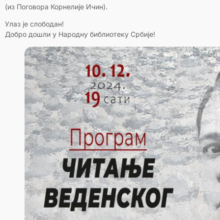
(из Поговора Корнелије Ичин).
Улаз је слободан!
Добро дошли у Народну библиотеку Србије!