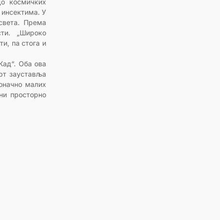
до космичких
 инсектима. У
света. Према
ти. „Широко
и, па стога и
Кад“. Оба ова
мрт зауставља
оначно малих
 ни просторно