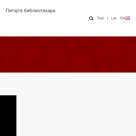
Питајте библиотекара
Ћир
|
Lat
EN