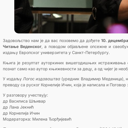
Задовољство нам је да вас позовемо да дођете
10. децембра
Читање Веденског
, а поводом објављене опсежне и свеобу
издању Европског универзитета у Санкт-Петербургу.
Књига је резултат ауторкиних вишегодишњих истраживања ст
познат само као аутор књижевности за децу, а од чијег је нео
У издаљу
Логос издаваштва
(уредник Владимир Меденица), н
преводу са руског Корнелије Ичин, која је написала и Поговор
У разговору учествују:
др Василиса Шљивар
др Лана Јекнић
др Корнелија Ичин
Модераторка: Милена Ђорђијевић