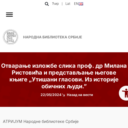
Ћир
|
Lat
EN
Отварање изложбе слика проф. др Милана
Ристовића и представљањe његове
књиге „Утишани гласови. Из историје
Op
обичних људи.”
22/05/2024
Назад на вести
АТРИЈУМ Народне библиотеке Србије