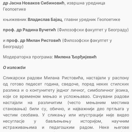
др Јасна Новаков Сибиновић
, извршна уредница
Геопоетике
књижевник
Владислав Бајац
, главни уредник Геопоетике
проф. др Радина Вучетић
(Филозофски факултет у Београду)
и
проф. др Милан Ристовић
(Филозофски факултет у
Београду)
Модераторка програма:
Милена Ђорђијевић
О изложби
Сликарски радови Милана Ристовића, настајали у распону
од готово педесет година, сведоче, поред неких стилских
разлика и о контунитету једног личног, симболичног језика,
који се временом мењао и усложњавао. Сачувани радови
настајали на различитим (често мењаним местима
становања) били су, обично, и најважнији део пртљага у
честим сеобама. У сликању или илустрацији није видео
несугласје у бављењењу историјом, научним
истраживањима и педагошким радом. Неке његове