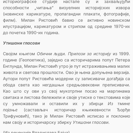
историографске студије настале су и захваљујући
способности „читања” визуелних историјских извора
(новинске карикатуре, пропагандни плакати, фотографије,
филм). Милан Ристовић бавио се активно новинском
илустрацијом, карикатуром и стрипом од средине 1970-их
до почетка 1990-их година.
Утишани гласови
Својом књигом
Обични људи. Прилози за историју
из 1999.
године (Геопоетика), заједно са историчарима попут Петера
Енглунда, Милан Ристовић утро је пут истраживањима малих
живота и светова прошлости. Ово је њена допуњена верзија.
Аутори попут Ристовића модерни су записивачи догађаја са
обода света као негдашњи средњовековни преписивачи.
Као што су ови уз свој мукотрпни посао на маргинама
свитака и листова бележили и своје утиске о текстовима које
су умножавали и оставили их у збирци
Из тмине
појање
(састављач историчар књижевности Ђорђе
Трифуновић), тако је Милан Ристовић исписао и поклонио
нам своју и историчарску збирку
Утишани гласови
.
(Из рецензије Владислава Бајца)