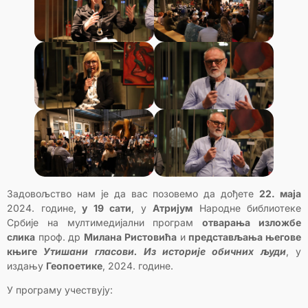
Задовољство нам је да вас позовемо да дођете
22. маја
2024. године,
у 19 сати
, у
Атријум
Народне библиотеке
Србије на мултимедијални програм
отварања изложбе
слика
проф. др
Милана Ристовића
и
представљања његове
књиге
Утишани гласови. Из историје обичних људи
, у
издању
Геопоетике
, 2024. године.
У програму учествују: