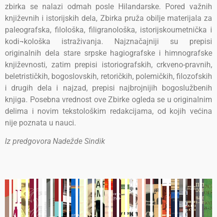
zbirka se nalazi odmah posle Hilandarske. Pored važnih
književnih i istorijskih dela, Zbirka pruža obilje materijala za
paleografska, filološka, filigranološka, istorijskoumetnička i
kodi¬kološka istraživanja. Najznačajniji su prepisi
originalnih dela stare srpske hagiografske i himnografske
književnosti, zatim prepisi istoriografskih, crkveno-pravnih,
beletrističkih, bogoslovskih, retoričkih, polemičkih, filozofskih
i drugih dela i najzad, prepisi najbrojnijih bogoslužbenih
knjiga. Posebna vrednost ove Zbirke ogleda se u originalnim
delima i novim tekstološkim redakcijama, od kojih većina
nije poznata u nauci.
Iz predgovora Nadežde Sindik