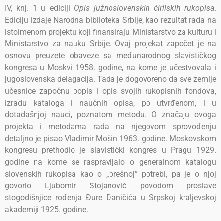
IV, knj. 1 u ediciji
Opis južnoslovenskih ćirilskih rukopisa
.
Ediciju izdaje Narodna biblioteka Srbije, kao rezultat rada na
istoimenom projektu koji finansiraju Ministarstvo za kulturu i
Ministarstvo za nauku Srbije. Ovaj projekat započet je na
osnovu preuzete obaveze sa međunarodnog slavističkog
kongresa u Moskvi 1958. godine, na kome je učestvovala i
jugoslovenska delagacija. Tada je dogovoreno da sve zemlje
učesnice započnu popis i opis svojih rukopisnih fondova,
izradu kataloga i naučnih opisa, po utvrđenom, i u
dotadašnjoj nauci, poznatom metodu. O značaju ovoga
projekta i metodama rada na njegovom sprovođenju
detaljno je pisao Vladimir Mošin 1963. godine. Moskovskom
kongresu prethodio je slavistički kongres u Pragu 1929.
godine na kome se raspravljalo o generalnom katalogu
slovenskih rukopisa kao o „prešnoj” potrebi, pa je o njoj
govorio Ljubomir Stojanović povodom proslave
stogodišnjice rođenja Đure Daničića u Srpskoj kraljevskoj
akademiji 1925. godine.