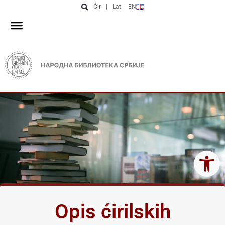
Ćir
|
Lat
EN
Open 
Opis ćirilskih