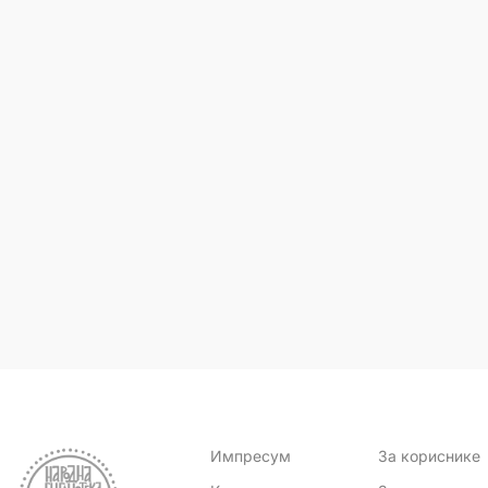
Импресум
За кориснике