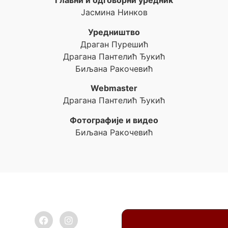
Главни и одговорни уредник
Јасмина Нинков
Уредништво
Драган Пурешић
Драгана Пантелић Ђукић
Биљана Ракочевић
Webmaster
Драгана Пантелић Ђукић
Фотографије и видео
Биљана Ракочевић