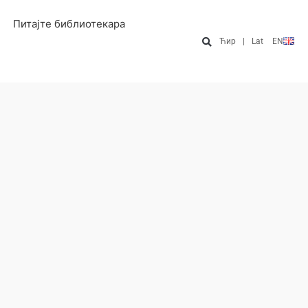
Питајте библиотекара
Ћир
|
Lat
EN