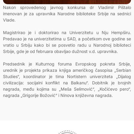
Nakon sprovedenog javnog konkursa dr Vladimir Pištalo
imenovan je za upravnika Narodne biblioteke Srbije na sednici
Vlade.
Magistrirao je i doktorirao na Univerzitetu u Nju Hempširu.
Predavao je na univerzitetima u SAD, a početkom ove godine se
vratio u Srbiju kako bi se posvetio radu u Narodnoj biblioteci
Srbije, gde je od februara obavljao dužnost v.d. upravnika.
Predsednik je Kulturnog foruma Evropskog pokreta Srbije,
urednik je projekta prikaza knjiga američkog časopisa „Serbian
Studies“, koordinator je tima Nortistern univerziteta „Dijalog
civilizacija: socijalni konflikt na Balkanu“. Dobitnik je brojnih
nagrada, među kojima su „Meša Selimović“, „Kočićevo pero“,
nagrada „Grigorije Božović“ i Ninova književna nagrada.