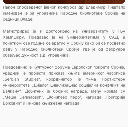
Након спроведеног јавног конкурса др Владимир Пиштало
именован је за управника Народне библиотеке Србије на
седници Владе.
Магистрирао је и докторирао на Универзитету у Њу
Хемпширу. Предавао је на универзитетима у САД, а
почетком ове године се вратио у Србију како би се посветио
раду у Народној библиотеци Србије, где је од фебруара
обављао дужност в.д. управника.
Председник је Културног форума Европског покрета Србије,
уредник је пројекта приказа књига америчког часописа
„Serbian Studies“, координатор је тима Нортистерн
универзитета „Дијалог цивилизација: социјални конфликт на
Балкану“. Добитник је бројних награда, међу којима су
„Меша Селимовић“, „Кочићево перо“, награда „Григорије
Божовић“ и Нинова књижевна награда.