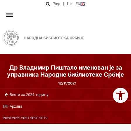
Ћир
|
Lat
EN
Др Владимир Пиштало именован је за
управника Народне библиотеке Србије
12/11/2021
Open 
Вести за 2024. годину
Архива
2023.
2022.
2021.
2020.
2019.