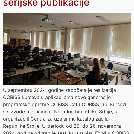
serijske publikacije
U septembru 2024. godine započeta je realizacija
COBISS kurseva u aplikacijama nove generacije
programske opreme COBISS Cat i COBISS Lib. Kursevi
se izvode u e-učionici Narodne biblioteke Srbije, u
organizaciji Centra za uzajamnu katalogizaciju
Republike Srbije. U periodu od 25. do 26. novembra
2024. godine održan je šesti kurs u nizu Fond u COBISS