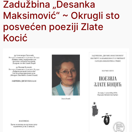
Zadužbina „Desanka
Maksimović“ ~ Okrugli sto
posvećen poeziji Zlate
Kocić