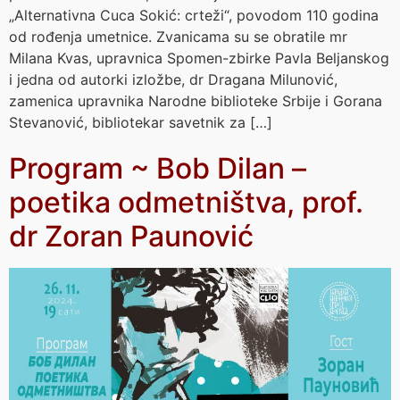
„Alternativna Cuca Sokić: crteži“, povodom 110 godina
od rođenja umetnice. Zvanicama su se obratile mr
Milana Kvas, upravnica Spomen-zbirke Pavla Beljanskog
i jedna od autorki izložbe, dr Dragana Milunović,
zamenica upravnika Narodne biblioteke Srbije i Gorana
Stevanović, bibliotekar savetnik za […]
Program ~ Bob Dilan –
poetika odmetništva, prof.
dr Zoran Paunović