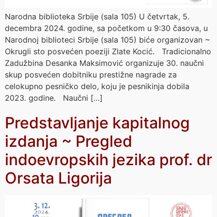
Narodna biblioteka Srbije (sala 105) U četvrtak, 5.
decembra 2024. godine, sa početkom u 9:30 časova, u
Narodnoj biblioteci Srbije (sala 105) biće organizovan ~
Okrugli sto posvećen poeziji Zlate Kocić. Tradicionalno
Zadužbina Desanka Maksimović organizuje 30. naučni
skup posvećen dobitniku prestižne nagrade za
celokupno pesničko delo, koju je pesnikinja dobila
2023. godine. Naučni […]
Predstavljanje kapitalnog
izdanja ~ Pregled
indoevropskih jezika prof. dr
Orsata Ligorija