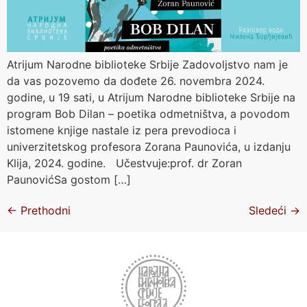
Atrijum Narodne biblioteke Srbije Zadovoljstvo nam je
da vas pozovemo da dođete 26. novembra 2024.
godine, u 19 sati, u Atrijum Narodne biblioteke Srbije na
program Bob Dilan – poetika odmetništva, a povodom
istomene knjige nastale iz pera prevodioca i
univerzitetskog profesora Zorana Paunovića, u izdanju
Klija, 2024. godine. Učestvuje:prof. dr Zoran
PaunovićSa gostom […]
←
Prethodni
Sledeći
→