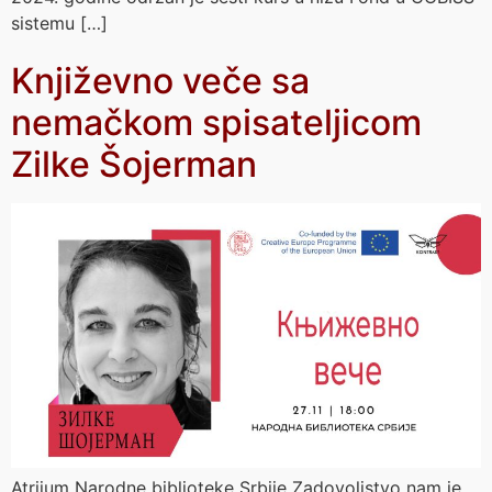
sistemu […]
Književno veče sa
nemačkom spisateljicom
Zilke Šojerman
Atrijum Narodne biblioteke Srbije Zadovoljstvo nam je