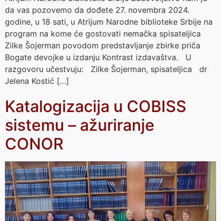
da vas pozovemo da dođete 27. novembra 2024.
godine, u 18 sati, u Atrijum Narodne biblioteke Srbije na
program na kome će gostovati nemačka spisateljica
Zilke Šojerman povodom predstavljanje zbirke priča
Bogate devojke u izdanju Kontrast izdavaštva. U
razgovoru učestvuju: Zilke Šojerman, spisateljica dr
Jelena Kostić […]
Katalogizacija u COBISS
sistemu – ažuriranje
CONOR