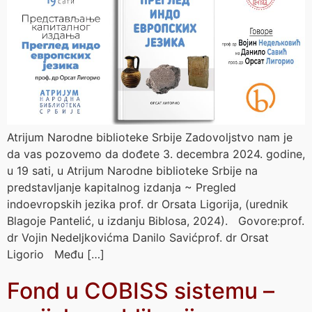
Atrijum Narodne biblioteke Srbije Zadovoljstvo nam je
da vas pozovemo da dođete 3. decembra 2024. godine,
u 19 sati, u Atrijum Narodne biblioteke Srbije na
predstavljanje kapitalnog izdanja ~ Pregled
indoevropskih jezika prof. dr Orsata Ligorija, (urednik
Blagoje Pantelić, u izdanju Biblosa, 2024). Govore:prof.
dr Vojin Nedeljkovićma Danilo Savićprof. dr Orsat
Ligorio Među […]
Fond u COBISS sistemu –