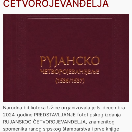
ČETVOROJEVANĐELJA
Narodna biblioteka Užice organizovala je 5. decembra
2024. godine PREDSTAVLJANJE fototipskog izdanja
RUJANSKOG ČETVOROJEVANĐELJA, znamenitog
spomenika ranog srpskog štamparstva i prve knjige