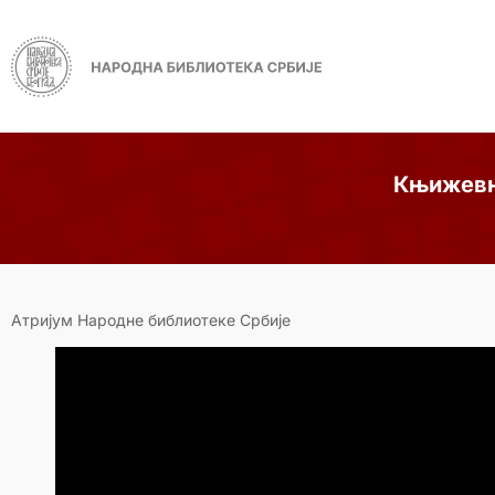
Књижевн
Атријум Народне библиотеке Србије