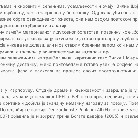
жељама и хировитим сећањима, усамљености и очају, Зилке Ш
ом и љубављу, често завршава у ћорсокаку. Одржавајући елеган
језиве обрте свакодневног живота, она нам својом поетском п
руштвене отуђености и апатије.
у између материјалног и духовног богатства, празнину које „бо
рман нас упознаје са јунакињом која стан претвара у љубавн
ја никада не долази, али и са старим брачним паром који нам
духовно и телесно, у вишедеценијском заједништву.
ним запажањима из трецћег лица, наративни глас Зилке Шојер
роничну дистанцу, њено приповедање готово увек је обојено
ивотне фазе и психолошке процесе својих протагонисткиња
на у Карлсруеу. Студије драме и књижевности завршила је у
аграда и чланица немачког ПЕН-а. Већ њена прва песничку књиг
 критике и добила је значајну немачку награду за поезију. Преп
оред збирке поезије Der zartlichste Punkt im All (Најнежније ме
 2007) објавила је и збирку прича Богате девојке (2005) и хваљ