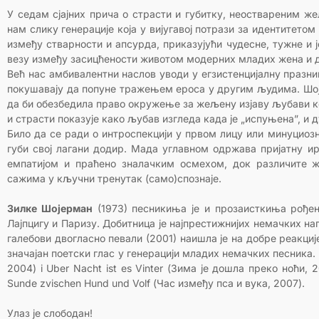
У седам сјајних прича о страсти и губитку, неоствареним 
нам слику генерације која у вијугавој потрази за идентитет
између стварности и апсурда, приказујући чудесне, тужне и 
везу између засицћености животом модерних младих жена и д
Већ нас амбивалентни наслов уводи у егзистенцијалну празнин
покушавају да попуне тражењем ероса у другим људима. Шоје
да би обезбедила право окружење за жељену изјаву љубави ко
и страсти показује како љубав изгледа када је „испуњена”, и 
Било да се ради о интроспекцији у првом лицу или минуциоз
губи свој лагани додир. Мада углавном одржава пријатну и
емпатијом и праћено зналачким осмехом, док различите ж
сажима у кључни тренутак (само)спознаје.
Зилке Шојерман
(1973) песникиња је и прозаисткиња рође
Лајпцигу и Паризу. Добитница је најпрестижнијих немачких н
галебови двогласно певали (2001) наишла је на добре реакције
значајан поетски глас у генерацији младих немачких песника. П
2004) i Uber Nacht ist es Vinter (Зима је дошла преко ноћи,
Sunde zvischen Hund und Volf (Час између пса и вука, 2007).
Улаз је слободан!