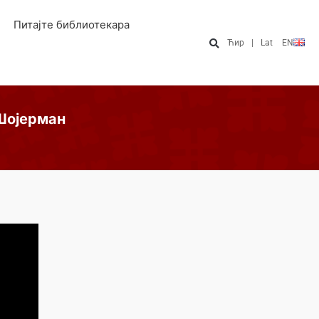
Питајте библиотекара
Ћир
|
Lat
EN
Шојерман