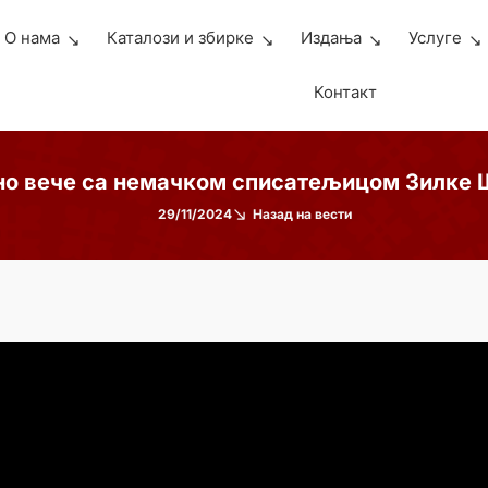
О нама
Каталози и збирке
Издања
Услуге
Контакт
о вече са немачком списатељицом Зилке 
29/11/2024
Назад на вести