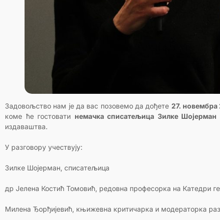
Задовољство нам је да вас позовемо да дођете
27. новембра 
коме ће гостовати
немачка списатељица Зилке Шојерман
издаваштва.
У разговору учествују:
Зилке Шојерман, списатељица
др Јелена Костић Томовић, редовна професорка на Катедри г
Милена Ђорђијевић, књижевна критичарка и модераторка ра