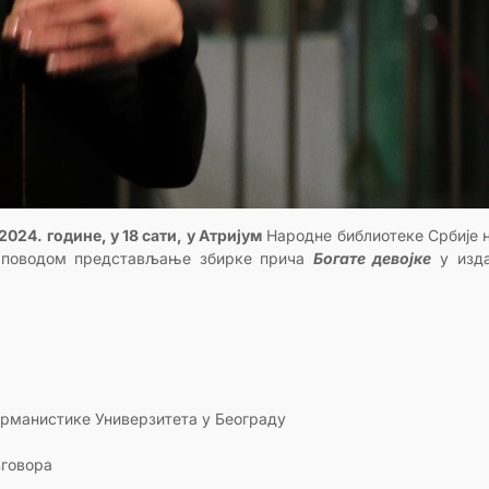
2024. године, у 18 сати, у Атријум
Народне библиотеке Србије 
поводом представљање збирке прича
Богате девојке
у изда
ерманистике Универзитета у Београду
зговора