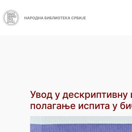
Увод у дескриптивну 
полагање испита у б