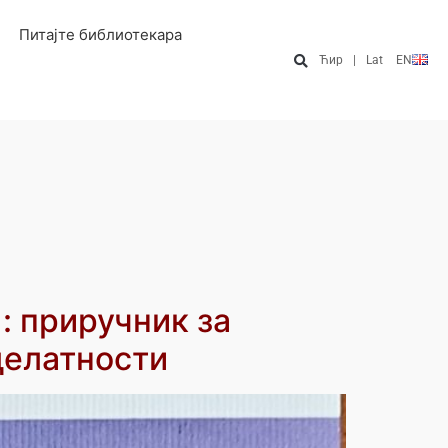
Питајте библиотекара
Ћир
|
Lat
EN
: приручник за
делатности