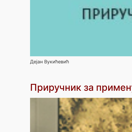
Дејан Вукићевић
Приручник за примену