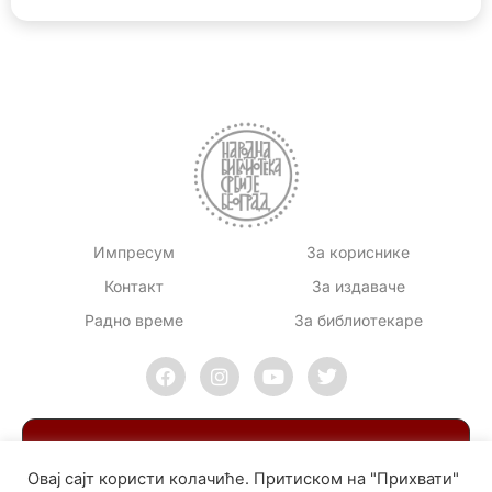
Импресум
За кориснике
Контакт
За издаваче
Радно време
За библиотекаре
Овај сајт користи колачиће. Притиском на "Прихвати"