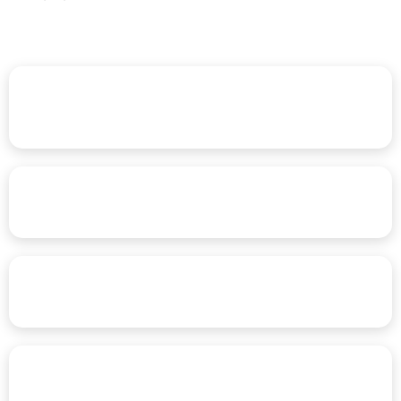
За кориснике
За издаваче
За библиотекаре
Дигитални сервиси