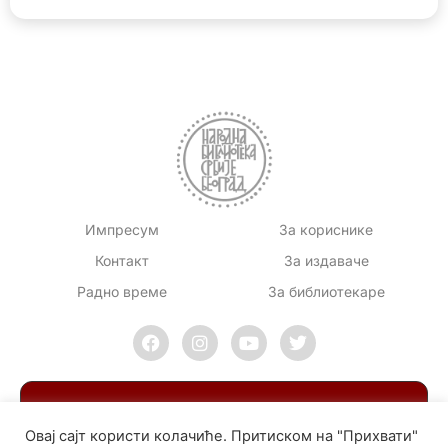
Импресум
За кориснике
Контакт
За издаваче
Радно време
За библиотекаре
Овај сајт користи колачиће. Притиском на "Прихвати"