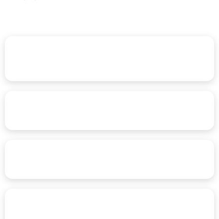
За кориснике
За издаваче
За библиотекаре
Дигитални сервиси