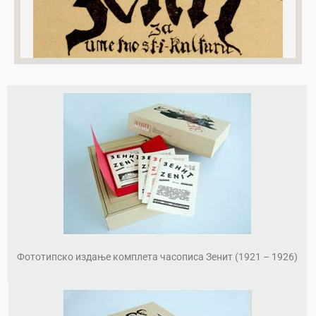
Погледајте онлајн
све бројеве часописа Зенит, једног од најзначајнијих
авангардних часописа на територији Југославије.
Фототипско издање комплета часописа Зенит (1921 – 1926)