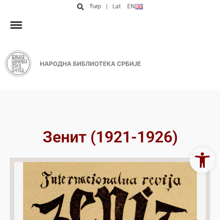
Ћир
|
Lat
EN
Зенит (1921-1926)
Open 