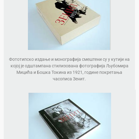
Фототипско издање и монографија смештени су у кутији на
којој је одштампана стилизована фотографија Љубомира
Мицића и Бошка Токина из 1921, године покретања
часописа Зенит.