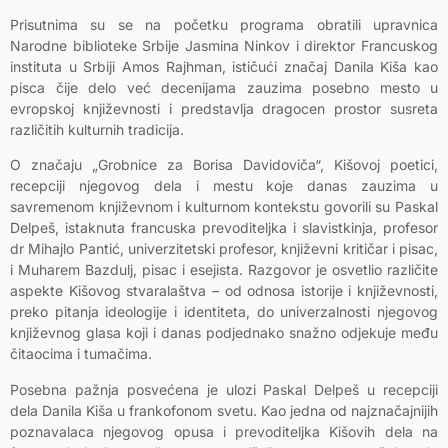
Prisutnima su se na početku programa obratili upravnica
Narodne biblioteke Srbije Jasmina Ninkov i direktor Francuskog
instituta u Srbiji Amos Rajhman, ističući značaj Danila Kiša kao
pisca čije delo već decenijama zauzima posebno mesto u
evropskoj književnosti i predstavlja dragocen prostor susreta
različitih kulturnih tradicija.
O značaju „Grobnice za Borisa Davidoviča“, Kišovoj poetici,
recepciji njegovog dela i mestu koje danas zauzima u
savremenom književnom i kulturnom kontekstu govorili su Paskal
Delpeš, istaknuta francuska prevoditeljka i slavistkinja, profesor
dr Mihajlo Pantić, univerzitetski profesor, književni kritičar i pisac,
i Muharem Bazdulj, pisac i esejista. Razgovor je osvetlio različite
aspekte Kišovog stvaralaštva – od odnosa istorije i književnosti,
preko pitanja ideologije i identiteta, do univerzalnosti njegovog
književnog glasa koji i danas podjednako snažno odjekuje među
čitaocima i tumačima.
Posebna pažnja posvećena je ulozi Paskal Delpeš u recepciji
dela Danila Kiša u frankofonom svetu. Kao jedna od najznačajnijih
poznavalaca njegovog opusa i prevoditeljka Kišovih dela na