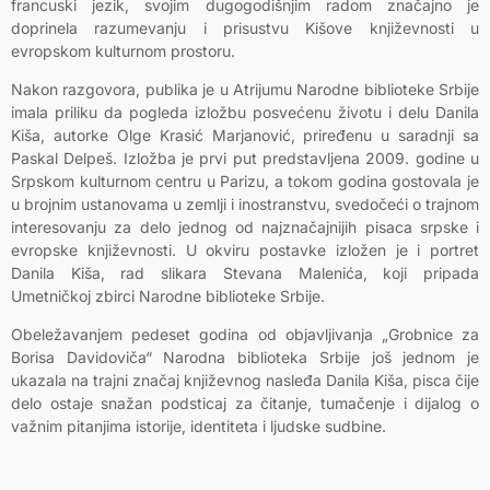
francuski jezik, svojim dugogodišnjim radom značajno je
doprinela razumevanju i prisustvu Kišove književnosti u
evropskom kulturnom prostoru.
Nakon razgovora, publika je u Atrijumu Narodne biblioteke Srbije
imala priliku da pogleda izložbu posvećenu životu i delu Danila
Kiša, autorke Olge Krasić Marjanović, priređenu u saradnji sa
Paskal Delpeš. Izložba je prvi put predstavljena 2009. godine u
Srpskom kulturnom centru u Parizu, a tokom godina gostovala je
u brojnim ustanovama u zemlji i inostranstvu, svedočeći o trajnom
interesovanju za delo jednog od najznačajnijih pisaca srpske i
evropske književnosti. U okviru postavke izložen je i portret
Danila Kiša, rad slikara Stevana Malenića, koji pripada
Umetničkoj zbirci Narodne biblioteke Srbije.
Obeležavanjem pedeset godina od objavljivanja „Grobnice za
Borisa Davidoviča“ Narodna biblioteka Srbije još jednom je
ukazala na trajni značaj književnog nasleđa Danila Kiša, pisca čije
delo ostaje snažan podsticaj za čitanje, tumačenje i dijalog o
važnim pitanjima istorije, identiteta i ljudske sudbine.