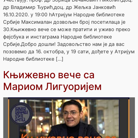
др Владимир Ђурић,доц. др Жељка Јанковић
16.10.2020. у 19:00 hАтријум Народне библиотеке
Србије Максималан дозвољен број посетилаца је
30.Књижевно вече се може пратити и уживо преко
фејсбука и инстаграма Народне библиотеке
Србије.Добро дошли! Задовољство нам је да вас
позовемо да 16. октобра, у 19 сати, дођете у Атријум
Народне библиотеке […]
Књижевно вече са
Мариом Лигуоријем