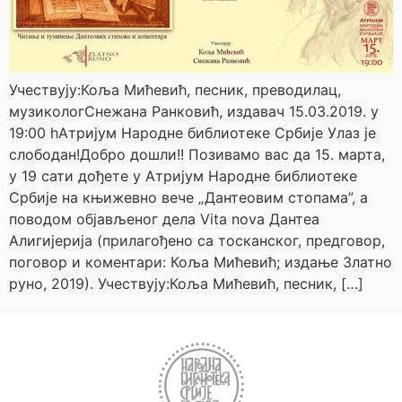
Учествују:Коља Мићевић, песник, преводилац,
музикологСнежана Ранковић, издавач 15.03.2019. у
19:00 hАтријум Народне библиотеке Србије Улаз је
слободан!Добро дошли!! Позивамо вас да 15. марта,
у 19 сати дођете у Атријум Народне библиотеке
Србије на књижевно вече „Дантеовим стопама”, а
поводом објављеног дела Vita nova Дантеа
Алигијерија (прилагођено са тосканског, предговор,
поговор и коментари: Коља Мићевић; издање Златно
руно, 2019). Учествују:Коља Мићевић, песник, […]