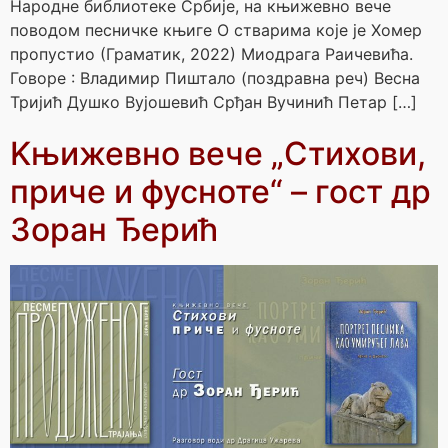
Народне библиотеке Србије, на књижевно вече
поводом песничке књиге О стварима које је Хомер
пропустио (Граматик, 2022) Миодрага Раичевића.
Говоре : Владимир Пиштало (поздравна реч) Весна
Тријић Душко Вујошевић Срђан Вучинић Петар […]
Kњижевно вече „Стихови,
приче и фусноте“ – гост др
Зоран Ђерић