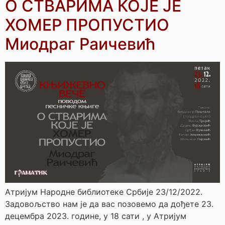
O СТВАРИМА КОЈЕ ЈЕ
ХОМЕР ПРОПУСТИО
Mиодраг Раичевић
Атријум Народне библиотеке Србије 23/12/2022.
Задовољство нам је да вас позовемо да дођете 23.
децембра 2023. године, у 18 сати , у Атријум