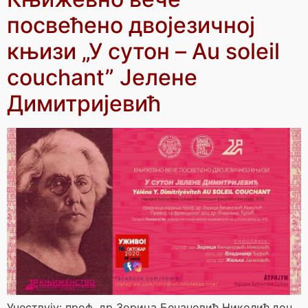
посвећено двојезичној
књизи „У сутон – Au soleil
couchant” Јелене
Димитријевић
Учествују: проф. др Зорица Бечановић Николић,доц.