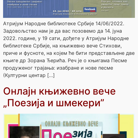
Атријум Народне библиотеке Србије 14/06/2022.
Задовољство нам је да вас позовемо да 14. јуна
2022. године, у 19 сати, дођете у Атријум Народне
библиотеке Србије, на књижевно вече Стихови,
приче и фусноте, на којем ће бити представљене две
књиге др Зорана Ђерића. Реч је о књигама Песме
продуженог трајања: изабране и нове песме
(Културни центар […]
Онлајн књижевно вече
„Поезија и шмекери”