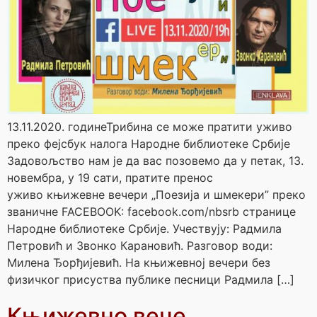
13.11.2020. годинеТрибина се може пратити уживо
преко фејсбук налога Народне библиотеке Србије
Задовољство нам је да вас позовемо да у петак, 13.
новембра, у 19 сати, пратите пренос
уживо књижевне вечери „Поезија и шмекери” преко
званичне FACEBOOK: facebook.com/nbsrb странице
Народне библиотеке Србије. Учествују: Радмила
Петровић и Звонко Карановић. Разговор води:
Милена Ђорђијевић. На књижевној вечери без
физичког присуства публике песници Радмила […]
Књижевно вече