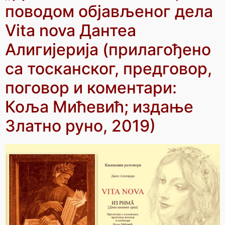
поводом објављеног дела
Vita nova Дантеа
Алигијерија (прилагођено
са тосканског, предговор,
поговор и коментари:
Коља Мићевић; издање
Златно руно, 2019)