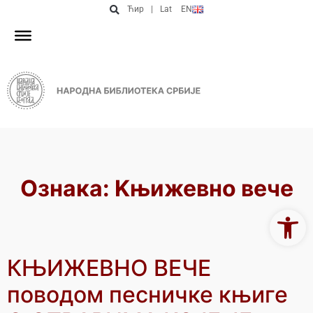
Ћир
|
Lat
EN
Ознака:
Kњижевно вече
Open 
КЊИЖЕВНО ВЕЧЕ
поводом песничке књиге