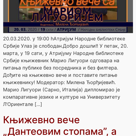
20.03.2020. у 19:00 hАтријум Народне библиотеке
Србије Улаз је слободан.Добро дошли!! У петак, 20.
марта, у 19 сати, у Атријуму Народне библиотеке
Србије књижевник Марио Лигуори одговара на
питања публике без посредника и без филтера.
Дођите на књижевно вече и поставите питање
књижевнику! Модератор: Милена Ђорђијевић.
Марио Лигуори (Сарно, Италија) дипломирао је
компаративне језике и културе на Универзитету
Л’Ориентале […]
Књижевно вече
„Дантеовим стопама”, а