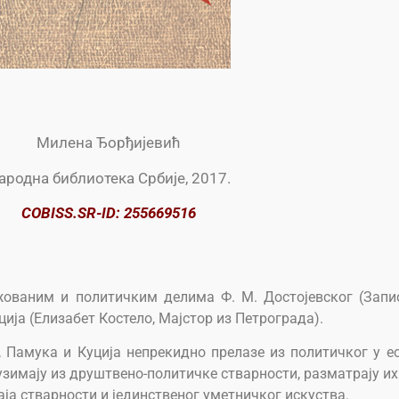
Милена Ђорђијевић
ародна библиотека Србије, 2017.
COBISS.SR-ID: 255669516
жованим и политичким делима Ф. М. Достојевског (Запис
ција (Елизабет Костело, Мајстор из Петрограда).
, Памука и Куција непрекидно прелазе из политичког у е
узимају из друштвено-политичке стварности, разматрају их
ја стварности и јединственог уметничког искуства.