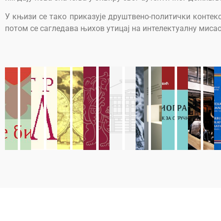
У књизи се тако приказује друштвено-политички контекст
потом се сагледава њихов утицај на интелектуалну мис