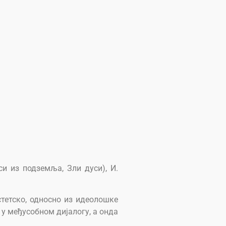
и из подземља, Зли дуси), И.
стетско, односно из идеолошке
 у међусобном дијалогу, а онда