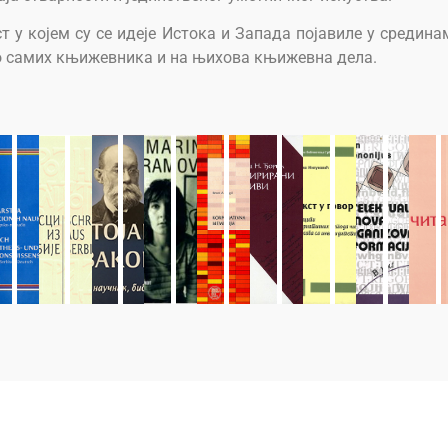
 у којем су се идеје Истока и Запада појавиле у срединам
ао самих књижевника и на њихова књижевна дела.