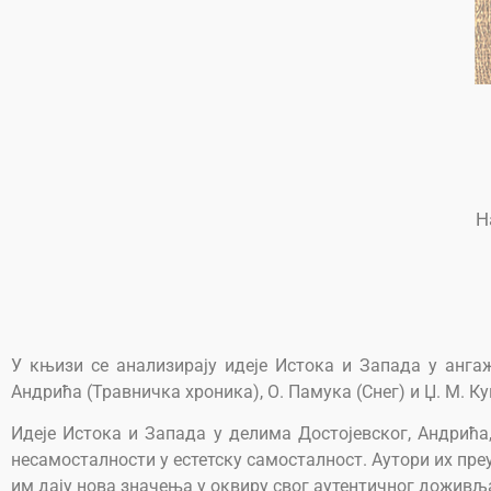
Н
У књизи се анализирају идеје Истока и Запада у анга
Андрића (Травничка хроника), О. Памука (Снег) и Џ. М. Ку
Идеје Истока и Запада у делима Достојевског, Андрића
несамосталности у естетску самосталност. Аутори их пре
им дају нова значења у оквиру свог аутентичног доживља