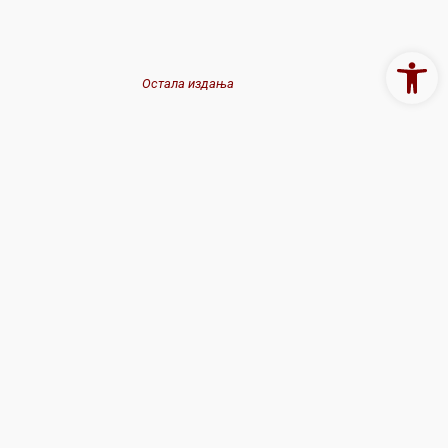
Open 
Остала издања