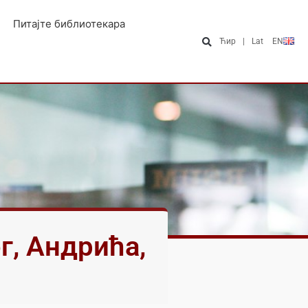
Питајте библиотекара
Ћир
|
Lat
EN
г, Андрића,