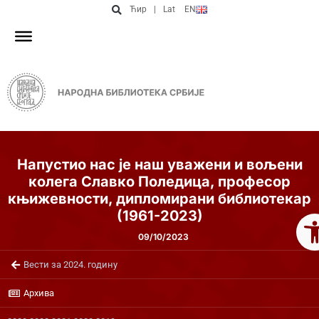
Ћир
|
Lat
EN
Напустио нас је наш уважени и вољени
кoлега Славко Поледица, професор
књижевности, дипломирани библиотекар
Op
(1961-2023)
09/10/2023
Вести за 2024. годину
Архива