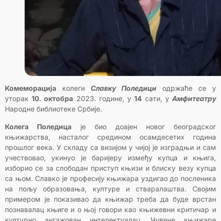
Комеморација
колеги
Славку Поледици
одржаће се у
уторак
10. октобра
2023. године, у
14
сати, у
Амфитеатру
Народне библиотеке Србије.
Колега Поледица
је био доајен новог београдског
књижарства, насталог средином осамдесетих година
прошлог века. У складу са визијом у чијој је изградњи и сам
учествовао, укинуо је баријеру између купца и књига,
изборио се за слободан приступ књизи и блиску везу купца
са њом. Славко је професију књижара уздигао до посленика
на пољу образовања, културе и стваралаштва. Својим
примером је показивао да књижар треба да буде врстан
познавалац књиге и о њој говори као књижевни критичар и
културно ангажован интелектуалац. Чувене књижаре