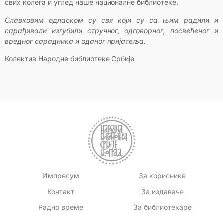
свих колега и углед наше националне библиотеке.
Славковим одласком су сви који су са њим радили и
сарађивали изгубили стручног, одговорног, посвећеног и
вредног сарадника и оданог пријатеља.
Колектив Народне библиотеке Србије
Импресум
За кориснике
Контакт
За издаваче
Радно време
За библиотекаре