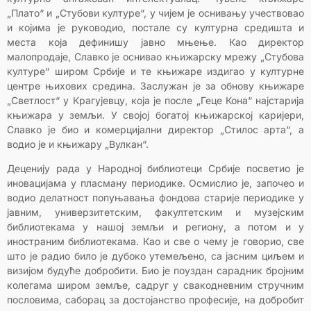
„Плато“ и „Стубови културе“, у чијем је оснивању учествовао
и којима је руководио, постале су културна средишта и
места која дефинишу јавно мњење. Као директор
малопродаје, Славко је оснивао књижарску мрежу „Стубова
културе“ широм Србије и те књижаре издигао у културне
центре њихових средина. Заслужан је за обнову књижаре
„Светлост“ у Крагујевцу, која је после „Геце Кона“ најстарија
књижара у земљи. У својој богатој књижарској каријери,
Славко је био и комерцијални директор „Стилос арта“, а
водио је и књижару „Вулкан“.
Деценију рада у Народној библиотеци Србије посветио је
иновацијама у пласману периодике. Осмислио је, започео и
водио делатност попуњавања фондова старије периодике у
јавним, универзитетским, факултетским и музејским
библиотекама у нашој земљи и региону, а потом и у
иностраним библиотекама. Као и све о чему је говорио, све
што је радио било је дубоко утемељено, са јасним циљем и
визијом будуће добробити. Био је поуздан сарадник бројним
колегама широм земље, садруг у свакодневним стручним
пословима, саборац за достојанство професије, на добробит