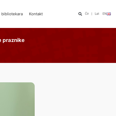
e bibliotekara
Kontakt
Ćir
|
Lat
EN
 praznike