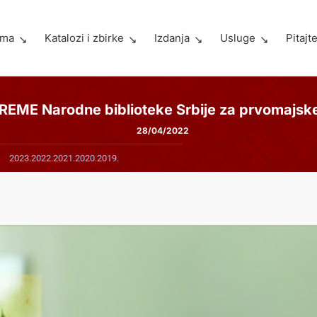
ama
Katalozi i zbirke
Izdanja
Usluge
Pitajt
EME Narodne biblioteke Srbije za prvomajske
28/04/2022
2023.
2022.
2021.
2020.
2019.