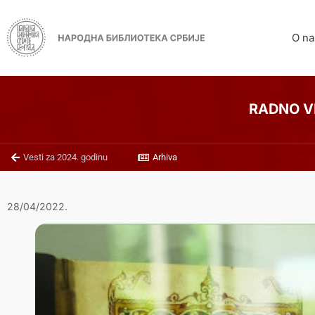
O n
RADNO VR
Vesti za 2024. godinu
Arhiva
28/04/2022.