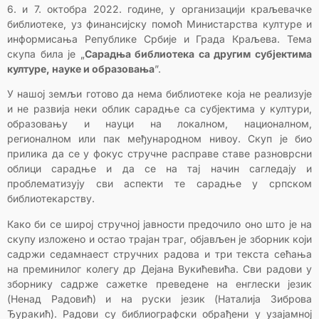
6. и 7. октобра 2022. године, у организацији краљевачке
библиотеке, уз финансијску помоћ Министарства културе и
информисања Републике Србије и Града Краљева. Тема
скупа била је „
Сарадња библиотека са другим субјектима
културе, науке и образовања
”.
У нашој земљи готово да нема библиотеке која не реализује
и не развија неки облик сарадње са субјектима у култури,
образовању и науци на локалном, националном,
регионалном или пак међународном нивоу. Скуп је био
прилика да се у фокус стручне расправе ставе разноврсни
облици сарадње и да се на тај начин сагледају и
проблематизују сви аспекти те сарадње у српском
библиотекарству.
Како би се широј стручној јавности предочило оно што је на
скупу изложено и остао трајан траг, објављен је зборник који
садржи седамнаест стручних радова и три текста сећања
на преминилог колегу др Дејана Вукићевића. Сви радови у
зборнику садрже сажетке преведене на енглески језик
(Ненад Радовић) и на руски језик (Наталија Зиброва
Ђуракић). Радови су библиографски обрађени у узајамној