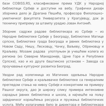
бази COBISS.RS, класификовани према УДК у Народној
библиотеци Србије и доступни на вебу. Графички дизајн
зборника дело је Драгана Пешића, професора Филолошко-
уметничког факултета Универзитета у Крагујевцу, док је
техничку припрему за штампу урадио Јован Антонић.
Зборник садржи радове библиотекара из Србије – из
Народне библиотеке Србије у Београду, Библиотеке Матице
српске, Библиотеке града Београда и јавних библиотека у
Новом Саду, Нишу, Лесковцу, Чачку, Ваљеву, Обреновцу и
Краљеву. Мозаик радова употпуњен је учешћем колега из
региона (из Северне Македоније, Црнe Горe и Републике
Српске), као и из друге баштинске установе – Завода са
проучавање културног развитка Београд.
Уводни рад колегиница из Матичних одељења Народне
библиотеке Србије и краљевачке библиотеке са генералним
прегледом стања на нивоу Србије и конкретним на примеру
Рашког округа, дао је широку слику примера интензивне
сарадње јавних библиотека и школа, а најчешће на пољу
заједничког коришћења ресурса и пружања библиотечких
услуга. Међу излагачима било је директора и библиотекара