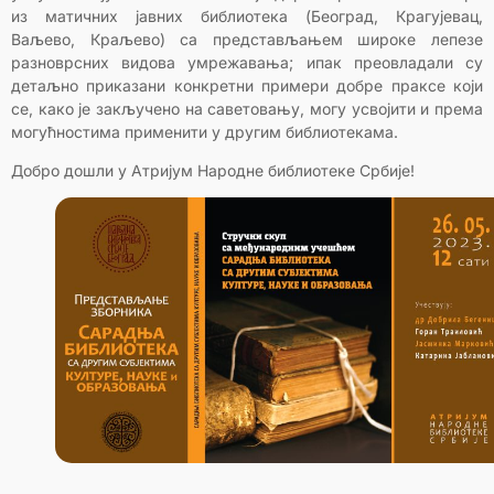
из матичних јавних библиотека (Београд, Крагујевац,
Ваљево, Краљево) са представљањем широке лепезе
разноврсних видова умрежавања; ипак преовладали су
детаљно приказани конкретни примери добре праксе који
се, како је закључено на саветовању, могу усвојити и према
могућностима применити у другим библиотекама.
Добро дошли у Атријум Народне библиотеке Србије!