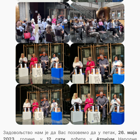
Задовољство нам је да Вас позовемо да у петак,
26. маја
2023.
године, у
12 сати
, дођете у
Атријум
Народне