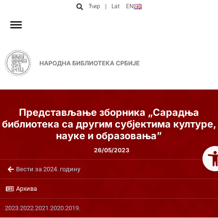
Ћир
|
Lat
EN
Представљање зборника „Сарадња
библиотека са другим субјектима културе,
науке и образовања”
Op
26/05/2023
Вести за 2024. годину
Архива
2023.
2022.
2021.
2020.
2019.