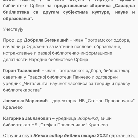
библиотеке Србије на
представљање зборника „Сарадња
библиотека са другим субјектима културе, науке и
образовања”.
Учествују:
Проф. др
Добрила Бегенишић
– члан Програмског одбора,
начелница Одељења за матичне послове, образовање,
истраживање и развој библиотечко-информационе
делатности Народне библиотеке Србије
Горан Траиловић
– члан Програмског одбора, библиотекар
саветник у Градској библиотеци Панчево и одговорни
уредник „Читалишта: научног часописа за теорију и праксу
библиотекарства”
Јасминка Марковић
– директорка НБ „Стефан Првовенчани”
Краљево
Катарина Јаблановић
– уредница
Зборника
, виши
библиотекар НБ „Стефан Првовенчани” Краљево
Стручни скуп
Жички сабор библиотекара 2022
одржан је 5,