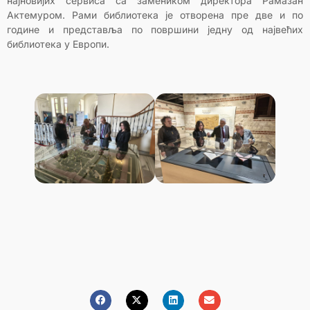
најновијих сервиса са замеником директора Рамазан
Актемуром. Рами библиотека је отворена пре две и по
године и представља по површини једну од највећих
библиотека у Европи.