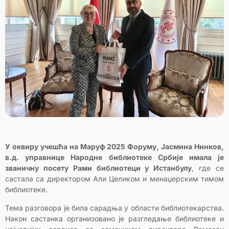
У оквиру учешћа на Маруф 2025 Форуму, Јасмина Нинков,
в.д. управнице Народне библиотеке Србије имала је
званичну посету Рами библиотеци у Истанбулу
, где се
састала са директором Али Целиком и менаџерским тимом
библиотеке.
Тема разговора је била сарадња у области библиотекарства.
Након састанка организовано је разгледање библиотеке и