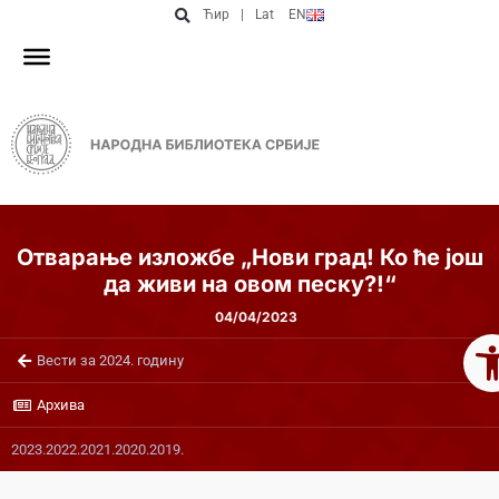
Ћир
|
Lat
EN
Отварање изложбе „Нови град! Ко ће још
да живи на овом песку?!“
04/04/2023
Op
Вести за 2024. годину
Архива
2023.
2022.
2021.
2020.
2019.