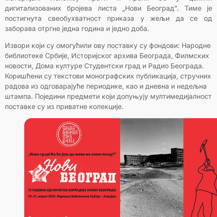
дигитализованих бројева листа „Нови Београд”. Тиме је
постигнута свеобухватност приказа у жељи да се од
заборава отргне једна година и једно доба.
Извори који су омогућили ову поставку су фондови: Народне
библиотеке Србије, Историјског архива Београда, Филмских
новости, Дома културе Студентски град и Радио Београда.
Коришћени су текстови монографских публикација, стручних
радова из одговарајуће периодике, као и дневна и недељна
штампа. Поједини предмети који допуњују мултимедијалност
поставке су из приватне колекције.