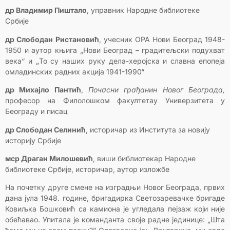
др Владимир Пиштало
, управник Народне библиотеке
Србије
др Слободан Ристановић
, учесник ОРА Нови Београд 1948-
1950 и аутор књига „Нови Београд – градитељски подухват
века“ и „То су наших руку дела-херојска и славна епопеја
омладинских радних акција 1941-1990“
др Михајло Пантић
,
Почасни грађанин Новог Београда,
професор на Филолошком факултетау Универзитета у
Београду и писац
др Слободан Селинић
, историчар из Института за новију
историју Србије
мср Драган Милошевић
, виши библиотекар Народне
библиотеке Србије, историчар, аутор изложбе
На почетку друге смене на изградњи Новог Београда, првих
дана јула 1948. године, бригадирка Светозаревачке бригаде
Ковиљка Бошковић са камиона је угледала пејзаж који није
обећавао. Упитала је команданта своје радне јединице: „Шта