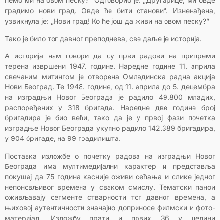
ћемо ми на овом песку?” Одговорио је: „Другарице, ми овде
градимо нови град. Овде ће бити станови”. Изненађена,
узвикнула је: „Нови град! Ко ће још да живи на овом песку?”
Тако је било тог давног преподнева, све даље је историја.
А историја нам говори да су први радови на припреми
терена извршени 1947. године. Наредне године 11. априла
свечаним митингом je отворена Омладинска радна акција
Нови Београд. Те 1948. године, од 11. априла до 5. децембра
на изградњи Новог Београда је радило 49.800 младих,
распоређених у 318 бригада. Наредне две године број
бригадира је био већи, тако да је у првој фази почетка
изградње Новог Београда укупно радило 142.389 бригадира,
у 904 бригаде, на 99 градилишта.
Поставка изложбе о почетку радова на изградњи Новог
Београда има мултимедијални карактер и представља
покушај да 75 година касније оживи сећања и слике једног
непоновљивог времена у сваком смислу. Тематски панои
оживљавају сегменте стварности тог давног времена, а
њиховој аутентичности значајно доприносе филмски и фото-
материјал. Изложбу прати и првих 36 у целини