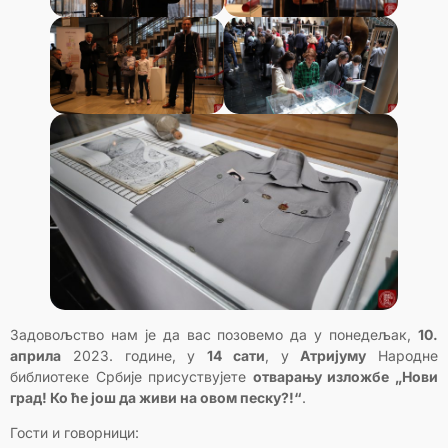
Задовољство нам је да вас позовемо да у понедељак,
10.
априла
2023. године, у
14 сати
, у
Атријуму
Народне
библиотеке Србије присуствујете
отварању изложбе „Нови
град! Ко ће још да живи на овом песку?!“
.
Гости и говорници: