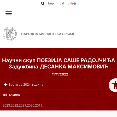
Ћир
|
Lat
EN
Научни скуп ПОЕЗИЈА САШЕ РАДОЈЧИЋА
Задужбина ДЕСАНКА МАКСИМОВИЋ
11/11/2022
Op
Вести за 2024. годину
Архива
2023.
2022.
2021.
2020.
2019.