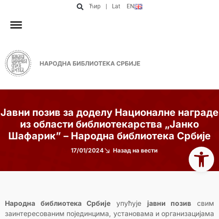
Ћир
|
Lat
EN
Јавни позив за доделу Националне награде
из области библиотекарства „Јанко
Шафарик” – Народна библиотека Србије
Open 
17/01/2024
Назад на вести
Народна библиотека Србије
упућује
јавни позив
свим
заинтересованим појединцима, установама и организацијама