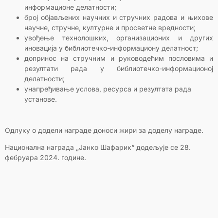
информационе делатности;
број објављених научних и стручних радова и њихове
научне, стручне, културне и просветне вредности;
увођење технолошких, организационих и других
иновација у библиотечко-информациону делатност;
допринос на стручним и руководећим пословима и
резултати рада у библиотечко-информационој
делатности;
унапређивање услова, ресурса и резултата рада
установе.
Одлуку о додели награде доноси жири за доделу награде.
Национална награда „Јанко Шафарик“ додељује се 28.
фебруара 2024. године.