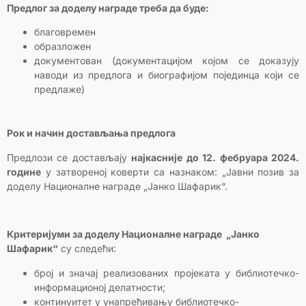
Предлог за доделу награде треба да буде:
благовремен
образложен
документован (документацијом којом се доказују
наводи из предлога и биографијом појединца који се
предлаже)
Рок и начин достављања предлога
Предлози се достављају
најкасније до 12. фебруара 2024.
године
у затвореној коверти са назнаком: „Јавни позив за
доделу Националне награде „Јанко Шафарик“.
Критеријуми за доделу Националне награде „Јанко
Шафарик“
су следећи:
број и значај реализованих пројеката у библиотечко-
информационој делатности;
континуитет у унапређивању библиотечко-