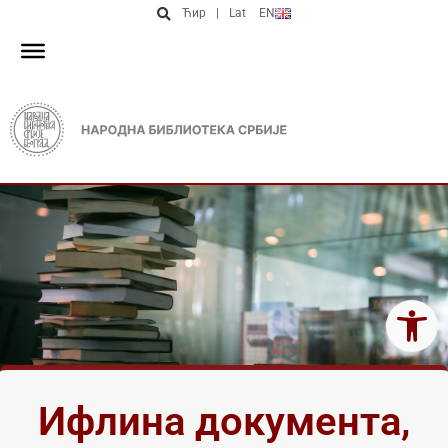
Ћир
|
Lat
EN
Open 
Ифлина документа,