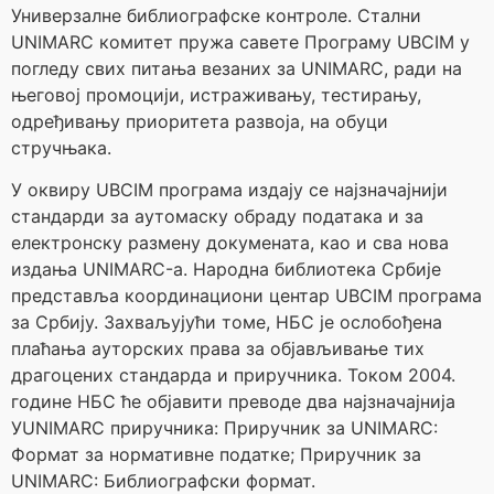
Универзалне библиографске контроле. Стални
UNIMARC комитет пружа савете Програму UBCIM у
погледу свих питања везаних за UNIMARC, ради на
његовој промоцији, истраживању, тестирању,
одређивању приоритета развоја, на обуци
стручњака.
У оквиру UBCIM програма издају се најзначајнији
стандарди за аутомаску обраду података и за
електронску размену докумената, као и сва нова
издања UNIMARC-а. Народна библиотека Србије
представља координациони центар UBCIM програма
за Србију. Захваљујући томе, НБС је ослобођена
плаћања ауторских права за објављивање тих
драгоцених стандарда и приручника. Током 2004.
године НБС ће објавити преводе два најзначајнија
УUNIMARC приручника: Приручник за UNIMARC:
Формат за нормативне податке; Приручник за
UNIMARC: Библиографски формат.