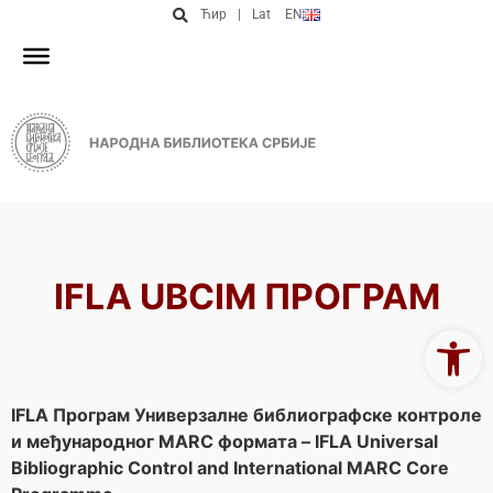
Ћир
|
Lat
EN
IFLA UBCIM ПРОГРАМ
Open 
IFLA Програм Универзалне библиографске контроле
и међународног MARC формата – IFLA Universal
Bibliographic Control and International MARC Core