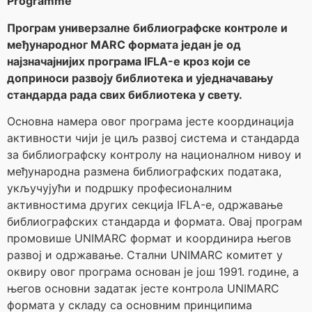
Programme
Програм универзалне библиографске контроле и
међународног MARC формата један је од
најзначајнијих програма IFLA-е кроз који се
доприноси развоју библиотека и уједначавању
стандарда рада свих библиотека у свету.
Основна намера овог програма јесте координација
активности чији је циљ развој система и стандарда
за библиографску контролу на националном нивоу и
међународна размена библиографских података,
укључујући и подршку професионалним
активностима других секција IFLA-е, одржавање
библиографских стандарда и формата. Овај програм
промовише UNIMARC формат и координира његов
развој и одржавање. Стални UNIMARC комитет у
оквиру овог програма основан је још 1991. године, а
његов основни задатак јесте контрола UNIMARC
формата у складу са основним принципима