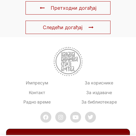
Претходни догађај
Следећи догађај
Импресум
За кориснике
Контакт
За издаваче
Радно време
За библиотекаре