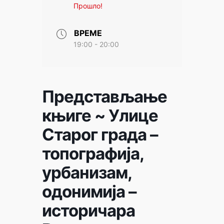
Прошло!
ВРЕМЕ
19:00 - 20:00
Представљање
књиге ~ Улице
Старог града –
топографија,
урбанизам,
одонимија –
историчара