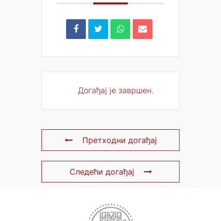
Догађај је завршен.
Претходни догађај
Следећи догађај