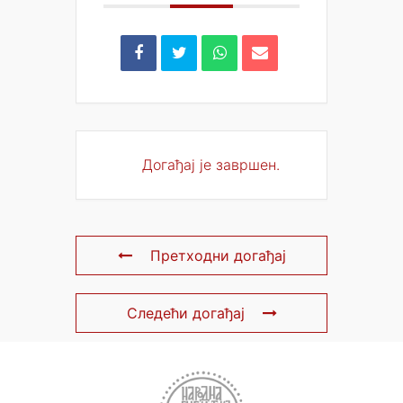
Догађај је завршен.
Претходни догађај
Следећи догађај