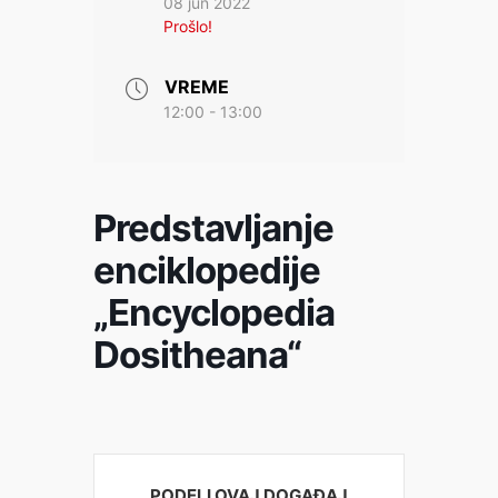
08 jun 2022
Prošlo!
VREME
12:00 - 13:00
Predstavljanje
enciklopedije
„Encyclopedia
Dositheana“
PODELI OVAJ DOGAĐAJ