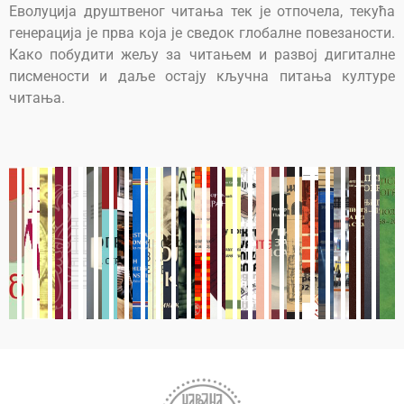
Еволуција друштвеног читања тек је отпочела, текућа
генерација је прва која је сведок глобалне повезаности.
Како побудити жељу за читањем и развој дигиталне
писмености и даље остају кључна питања културе
читања.