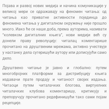
Појава и развој нових медија и начина комуникације у
великој мери се одражавају на феномен читања: од
читања као приватне активности појединца до
феномена читања у дигиталном окружењу није прошло
много. Иако ће се наше доба, према ауторима, називати
“колевком дигиталних књига”, нови медији већ су
донели праву револуцију: читалац коментарише
прочитано на друштвеним мрежама, активно учествује
у настанку дела сугеришући аутору или дописујући само
дело.
Друштвено читање је јавно и глобално: путем
многобројних платформи за дистрибуцију књига
издавачи прате продају и читаност својих издања.
Читаоци путем читалачких блогова, виртуелних
читалачких клубова коментаришу, критикују и
препоручују прочитано редефинишући тако сами појам
рецепције.