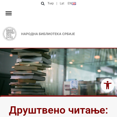
Ћир
|
Lat
EN
Open 
Друштвено читање: