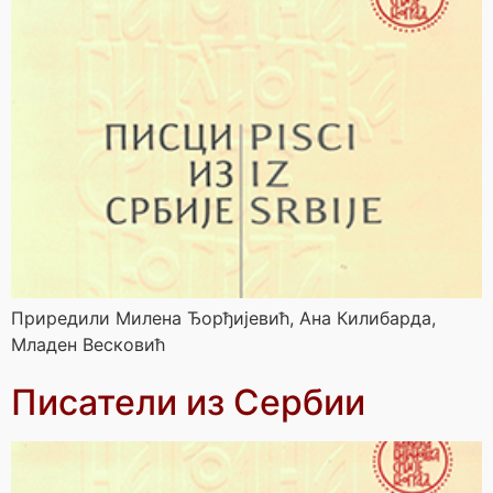
Приредили Милена Ђорђијевић, Ана Килибарда,
Младен Весковић
Писатели из Сербии