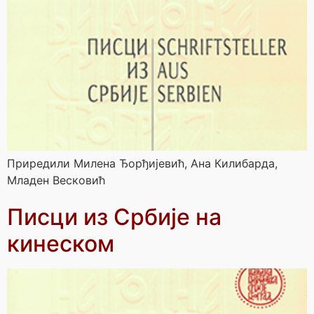
Приредили Милена Ђорђијевић, Ана Килибарда,
Младен Весковић
Писци из Србије на
кинеском