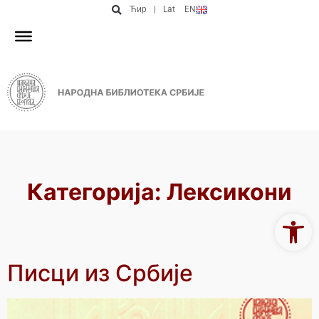
Ћир
|
Lat
EN
Категорија:
Лексикони
Open 
Писци из Србије