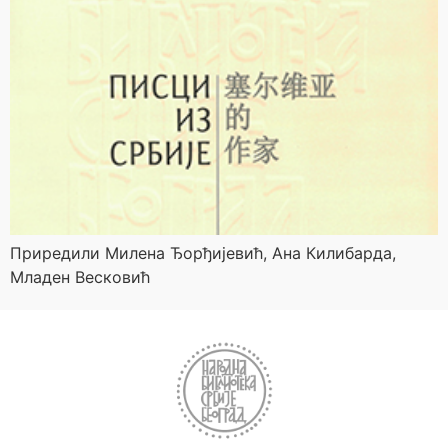
Приредили Милена Ђорђијевић, Ана Килибарда,
Младен Весковић