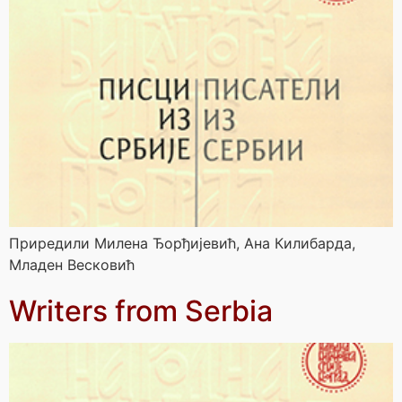
Приредили Милена Ђорђијевић, Ана Килибарда,
Младен Весковић
Writers from Serbia