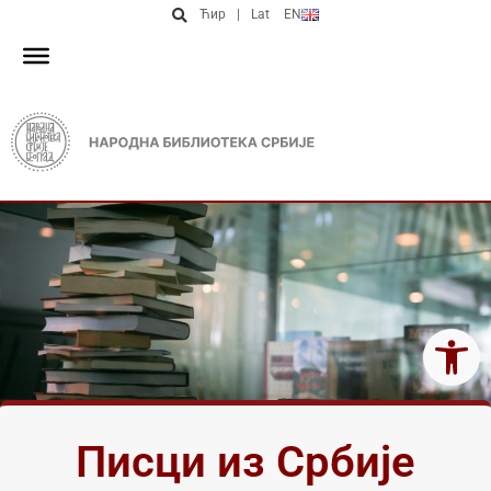
Ћир
|
Lat
EN
Open 
Писци из Србије