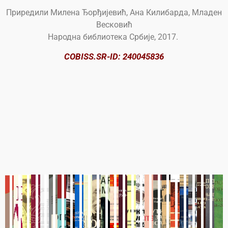
Приредили Милена Ђорђијевић, Ана Килибарда, Младен
Весковић
Народна библиотека Србије, 2017.
C
OBISS.SR-ID: 240045836