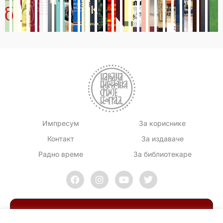
Импресум
За кориснике
Контакт
За издаваче
Радно време
За библиотекаре