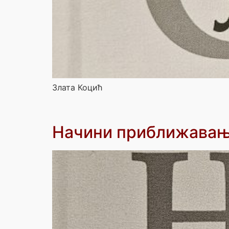
Злата Коцић
Начини приближава