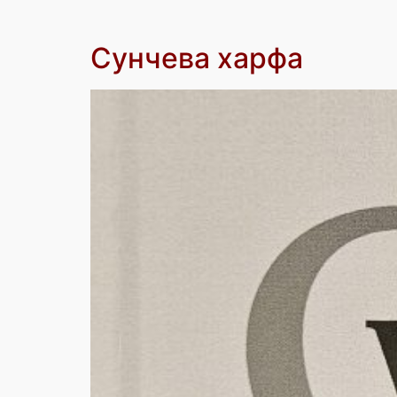
Сунчева харфа