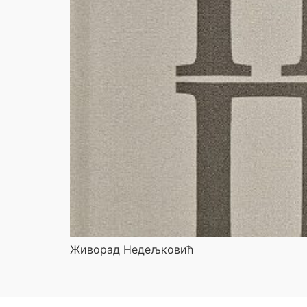
Живорад Недељковић