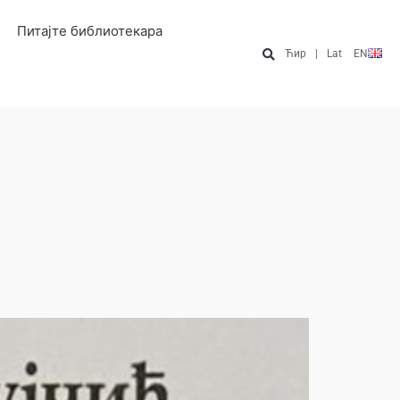
Питајте библиотекара
Ћир
|
Lat
EN