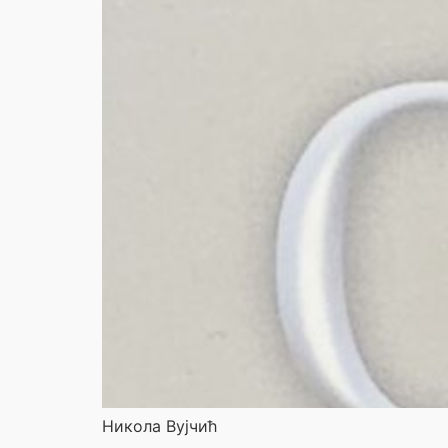
Никола Вујчић