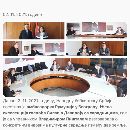
02. 11. 2021. године
Данас, 2. 11. 2021. годину, Народну библиотеку Србије
посетила је
амбасадорка Румуније у Београду, Њена
екселенција госпођа Силвија Давидоју са сарадницима
, где
је са управником
Владимиром Пишталом
разговарала о
конкретним видовима културне сарадње између две земље.