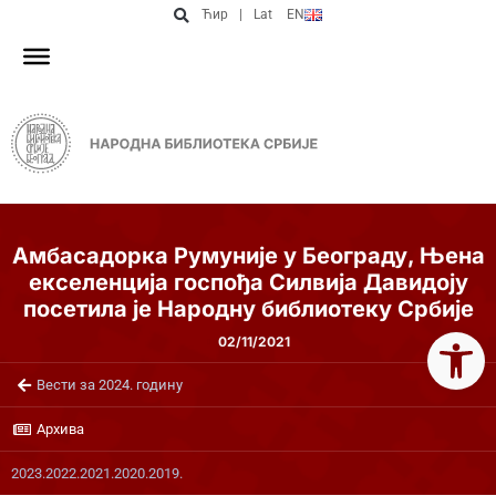
Ћир
|
Lat
EN
Амбасадорка Румуније у Београду, Њена
екселенција госпођа Силвија Давидоју
посетила је Народну библиотеку Србије
Open 
02/11/2021
Вести за 2024. годину
Архива
2023.
2022.
2021.
2020.
2019.