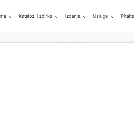
ama
Katalozi i zbirke
Izdanja
Usluge
Pitajt