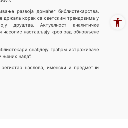
997).
ивање развоја домаћег библиотекарства.
Open 
 је држала корак са светским трендовима у
оју друштва. Актуелност аналитичке
чи часопис настављају кроз рад обновљене
библиотекари снабдеју грађом истраживаче
 њених нада”.
е регистар наслова, именски и предметни