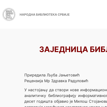
ЗАЈЕДНИЦА БИБЛ
Приредила Љуба Јањетовић
Рецензија Мр Здравка Радуловић
У настојању да створи нове информационе
аналитичку библиографију информативног
десет годишта објавио је Милош Стојанови