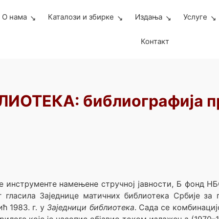
О нама
Каталози и збирке
Издања
Услуге
Контакт
ИОТЕКА: библиографија пр
 инструменте намењене стручној јавности, Б фонд НБ
 гласила Заједнице матичних библиотека Србије за п
ћ 1983. г. у
Заједници библиотека
. Сада се комбинаци