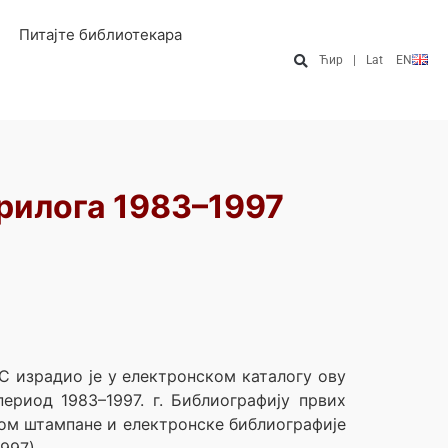
Питајте библиотекара
Ћир
|
Lat
EN
илога 1983–1997
С израдио је у електронском каталогу ову
ериод 1983–1997. г. Библиографију првих
јом штампане и електронске библиографије