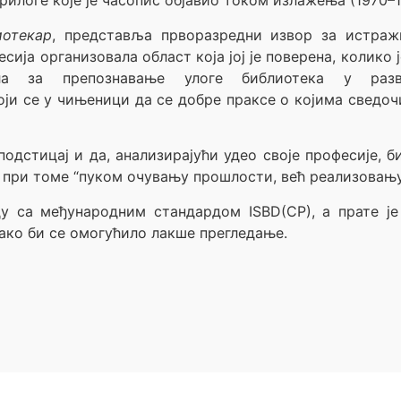
рилоге које је часопис објавио током излажења (1970–1
иотекар
, представља прворазредни извор за истраж
сија организовала област која јој је поверена, колико
ла за препознавање улоге библиотека у разв
ји се у чињеници да се добре праксе о којима сведо
подстицај и да, анализирајући удео своје професије, 
и при томе “пуком очувању прошлости, већ реализовању
ду са међународним стандардом ISBD(CP), а прате ј
како би се омогућило лакше прегледање.