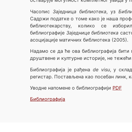
остварује могућност комплетног увида у п
Часопис
Заједница библиотека
, уз
Библ
Садржи податке о томе како је наша профе
библиотекарству, колико се избори
библиографије
Заједнице библиотека
састо
асоцијације матичних библиотека (2005).
Надамо се да ће ова библиографија бити 
друштвене и културне историје, не тежећ
Библиографија је рађена
de visu
, у скла
регистар. Постављена као посебан линк, 
Уводне напомене о библиографији
PDF
Библиографија