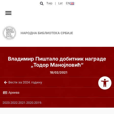
Ћир
|
Lat
EN
Владимир Пиштало добитник награде
„Тодор Манојловић“
18/02/2021
Open 
Вести за 2024. годину
Архива
2023.
2022.
2021.
2020.
2019.