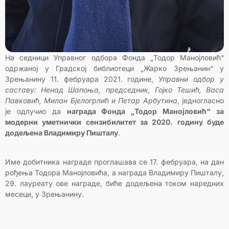
На седници Управног одбора Фонда „Тодор Манојловић“
одржаној у Градској библиотеци „Жарко Зрењанин“ у
Зрењанину 11. фебруара 2021. године,
Управни одбор у
саставу: Ненад Шапоња, председник, Гојко Тешић, Васа
Павковић, Милан Бјелогрлић и Петар Арбутина
, једногласно
је одлучио да
награда Фонда „Тодор Манојловић“ за
модерни уметнички сензибилитет за 2020. годину буде
додељена Владимиру Пишталу
.
Име добитника награде проглашава се 17. фебруара, на дан
рођења Тодора Манојловића, а награда Владимиру Пишталу,
29. лауреату ове награде, биће додељена током наредних
месеци, у Зрењанину.