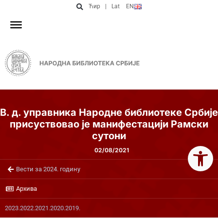
Ћир
|
Lat
EN
В. д. управника Народне библиотеке Србије
присуствовао је манифестацији Рамски
сутони
Open 
02/08/2021
Вести за 2024. годину
Архива
2023.
2022.
2021.
2020.
2019.