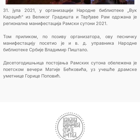
31. јула 2021, у организацији Народне библиотеке „Вук
Караџић“ из Великог Градишта и Тврђаве Рам одржана је
регионална манифестација Рамски сутони 2021.
Том приликом, по позиву организатора, ову песничку
манифестацију посетио је и в. д. управника Народне
библиотеке Србије Владимир Пиштало.
Десетогодишњица постојања Рамских сутона обележена је
поетском вечери Матије Бећковића, уз учешће драмске
уметнице Горице Поповић.