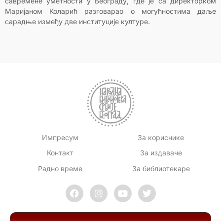
савремене уметности у Београду, где је са директорком
Маријаном Коларић разговарао о могућностима даље
сарадње између две институције културе.
Импресум
За кориснике
Контакт
За издаваче
Радно време
За библиотекаре