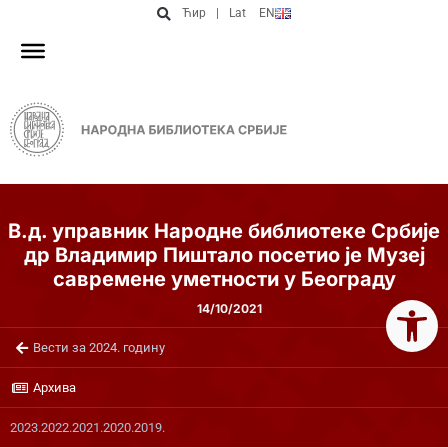
Ћир
|
Lat
EN
В.д. управник Народне библиотеке Србије
др Владимир Пиштало посетио је Музеј
савремене уметности у Београду
Open 
14/10/2021
Вести за 2024. годину
Архива
2023.
2022.
2021.
2020.
2019.