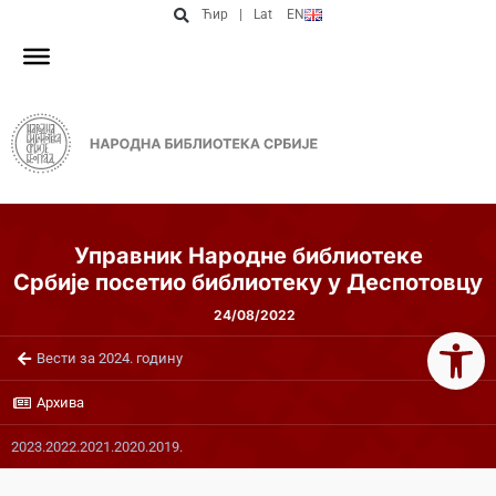
Ћир
|
Lat
EN
Управник Народне библиотеке
Србије посетио библиотеку у Деспотовцу
24/08/2022
Open 
Вести за 2024. годину
Архива
2023.
2022.
2021.
2020.
2019.