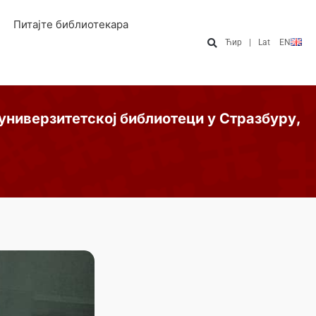
Питајте библиотекара
Ћир
|
Lat
EN
универзитетској библиотеци у Стразбуру,