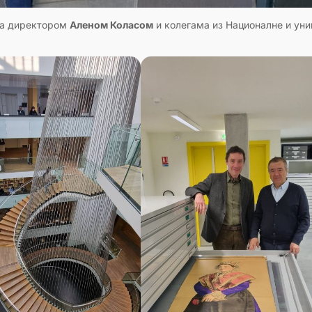
а директором
Аленом Коласом
и колегама из Националне и ун